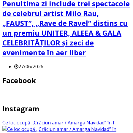
Penultima zi include trei spectacole
de celebrul artist Milo Rau,
„FAUST”, „Rave de Ravel” distins cu
un premiu UNITER, ALEEA & GALA
CELEBRITĂȚILOR și zeci de
evenimente în aer liber
27/06/2026
Facebook
Instagram
Ce loc ocupă ,,Crăciun amar / Amarga Navidad” în f