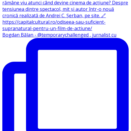
Bogdan Bălan - @temporarychallenged , jurnalist cu