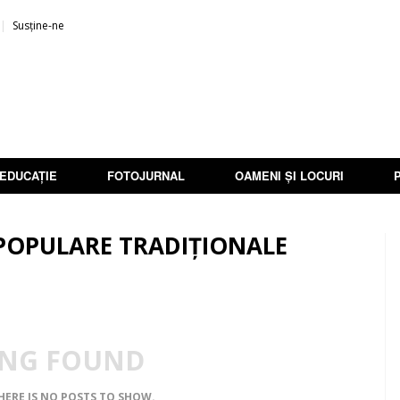
Susține-ne
EDUCAȚIE
FOTOJURNAL
OAMENI ȘI LOCURI
I POPULARE TRADIȚIONALE
NG FOUND
THERE IS NO POSTS TO SHOW.