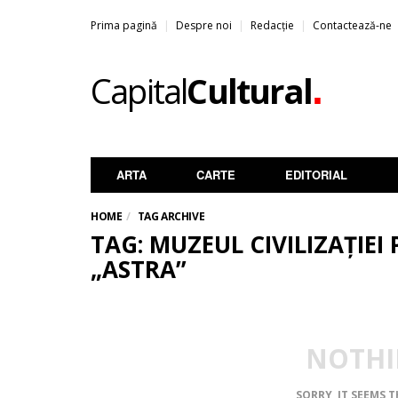
Prima pagină
Despre noi
Redacție
Contactează-ne
.
Capital
Cultural
ARTA
CARTE
EDITORIAL
HOME
TAG ARCHIVE
TAG: MUZEUL CIVILIZAȚIE
„ASTRA”
NOTHI
SORRY, IT SEEMS 