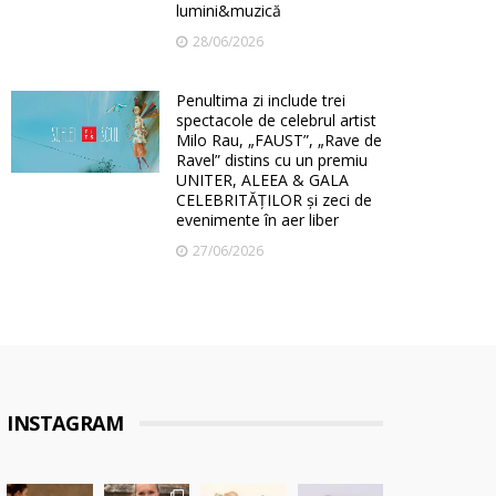
lumini&muzică
28/06/2026
Penultima zi include trei
spectacole de celebrul artist
Milo Rau, „FAUST”, „Rave de
Ravel” distins cu un premiu
UNITER, ALEEA & GALA
CELEBRITĂȚILOR și zeci de
evenimente în aer liber
27/06/2026
INSTAGRAM