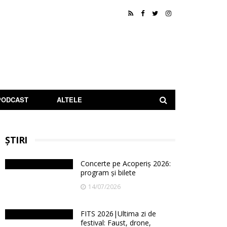
PODCAST
ALTELE
ȘTIRI
Concerte pe Acoperiș 2026:
program și bilete
14/07/2026
FITS 2026|Ultima zi de
festival: Faust, drone,