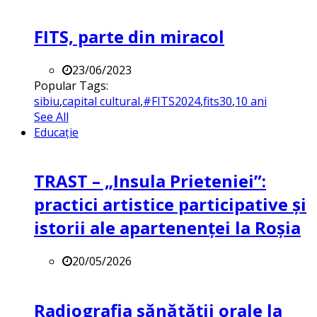
FITS, parte din miracol
23/06/2023
Popular Tags:
sibiu
,
capital cultural
,
#FITS2024
,
fits30
,
10 ani
See All
Educație
TRAST – „Insula Prieteniei”:
practici artistice participative și
istorii ale apartenenței la Roșia
20/05/2026
Radiografia sănătății orale la