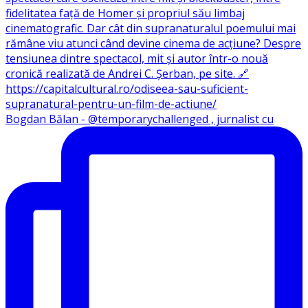
Bogdan Bălan - @temporarychallenged , jurnalist cu