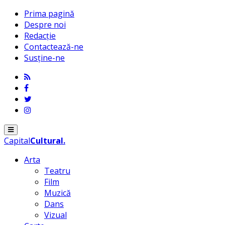
Prima pagină
Despre noi
Redacție
Contactează-ne
Susține-ne
Menu
Capital
Cultural
.
Arta
Teatru
Film
Muzică
Dans
Vizual