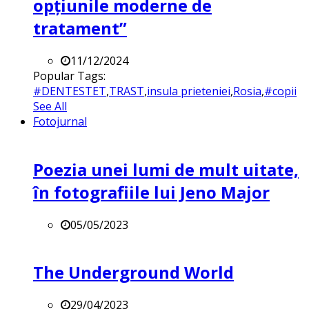
opțiunile moderne de
tratament”
11/12/2024
Popular Tags:
#DENTESTET
,
TRAST
,
insula prieteniei
,
Rosia
,
#copii
See All
Fotojurnal
Poezia unei lumi de mult uitate,
în fotografiile lui Jeno Major
05/05/2023
The Underground World
29/04/2023