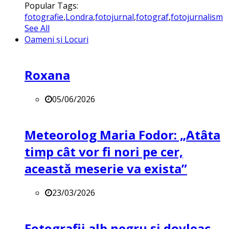
Popular Tags:
fotografie
,
Londra
,
fotojurnal
,
fotograf
,
fotojurnalism
See All
Oameni și Locuri
Roxana
05/06/2026
Meteorolog Maria Fodor: „Atâta
timp cât vor fi nori pe cer,
această meserie va exista”
23/03/2026
Fotografii alb negru și dovleac