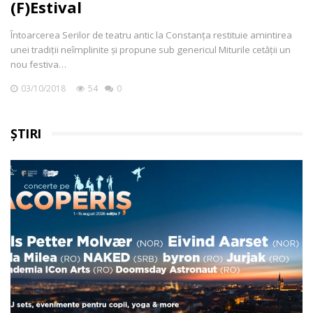
(F)Estival
Întoarcerea Serilor de teatru antic la Constanța restituie amintirea
unei tradiții neîmplinite și propune sub genericul Miturile cetății un
nou festiva…
03/10/2018
54
0
ȘTIRI