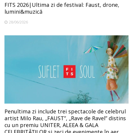
FITS 2026|Ultima zi de festival: Faust, drone,
lumini&muzică
28/06/2026
Penultima zi include trei spectacole de celebrul
artist Milo Rau, „FAUST”, „Rave de Ravel” distins
cu un premiu UNITER, ALEEA & GALA
CELEBRITĂȚILOR și zeci de evenimente în aer