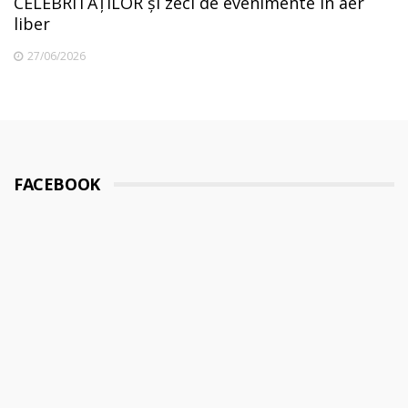
CELEBRITĂȚILOR și zeci de evenimente în aer
liber
27/06/2026
FACEBOOK