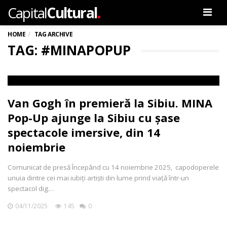
.
Capital
Cultural
Men
HOME
TAG ARCHIVE
TAG: #MINAPOPUP
Van Gogh în premieră la Sibiu. MINA
Pop-Up ajunge la Sibiu cu șase
spectacole imersive, din 14
noiembrie
Comunicat de presă Începând cu 14 noiembrie 2025, capodoperele
unuia dintre cei mai iubiți artiști din lume prind viață într-un
spectacol dig…
04/11/2025
145
0