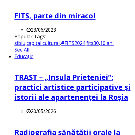
FITS, parte din miracol
23/06/2023
Popular Tags:
sibiu
,
capital cultural
,
#FITS2024
,
fits30
,
10 ani
See All
Educație
TRAST – „Insula Prieteniei”:
practici artistice participative și
istorii ale apartenenței la Roșia
20/05/2026
Radiografia sănătății orale la