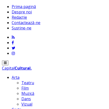
Prima pagină
Despre noi
Redacție
Contactează-ne
Susține-ne
Menu
Capital
Cultural
.
Arta
Teatru
Film
Muzică
Dans
Vizual