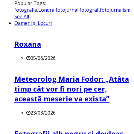
Popular Tags:
fotografie
,
Londra
,
fotojurnal
,
fotograf
,
fotojurnalism
See All
Oameni și Locuri
Roxana
05/06/2026
Meteorolog Maria Fodor: „Atâta
timp cât vor fi nori pe cer,
această meserie va exista”
23/03/2026
Fotografii alb negru și dovleac