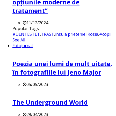
opțiunile moderne de
tratament”
11/12/2024
Popular Tags:
#DENTESTET
,
TRAST
,
insula prieteniei
,
Rosia
,
#copii
See All
Fotojurnal
Poezia unei lumi de mult uitate,
în fotografiile lui Jeno Major
05/05/2023
The Underground World
29/04/2023