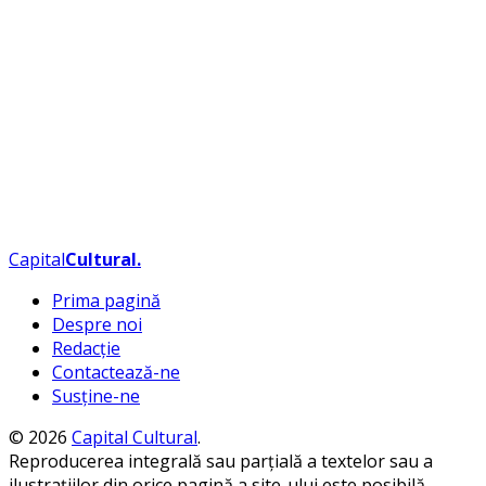
Capital
Cultural
.
Prima pagină
Despre noi
Redacție
Contactează-ne
Susține-ne
© 2026
Capital Cultural
.
Reproducerea integrală sau parțială a textelor sau a
ilustrațiilor din orice pagină a site-ului este posibilă