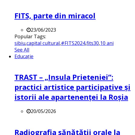
FITS, parte din miracol
23/06/2023
Popular Tags:
sibiu
,
capital cultural
,
#FITS2024
,
fits30
,
10 ani
See All
Educație
TRAST – „Insula Prieteniei”:
practici artistice participative și
istorii ale apartenenței la Roșia
20/05/2026
Radiografia sănătății orale la