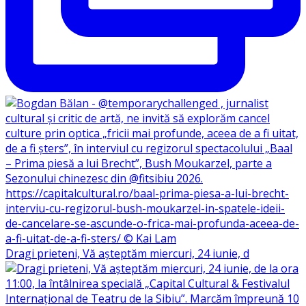
Dragi prieteni, Vă așteptăm miercuri, 24 iunie, d