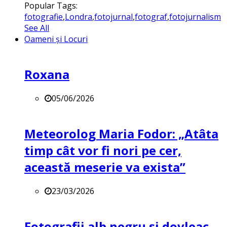
Popular Tags:
fotografie
,
Londra
,
fotojurnal
,
fotograf
,
fotojurnalism
See All
Oameni și Locuri
Roxana
05/06/2026
Meteorolog Maria Fodor: „Atâta
timp cât vor fi nori pe cer,
această meserie va exista”
23/03/2026
Fotografii alb negru și dovleac