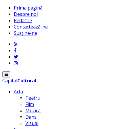
Prima pagină
Despre noi
Redacție
Contactează-ne
Susține-ne
Menu
Capital
Cultural
.
Arta
Teatru
Film
Muzică
Dans
Vizual