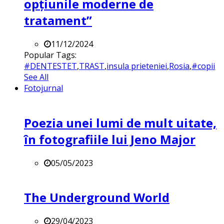
opțiunile moderne de
tratament”
11/12/2024
Popular Tags:
#DENTESTET
,
TRAST
,
insula prieteniei
,
Rosia
,
#copii
See All
Fotojurnal
Poezia unei lumi de mult uitate,
în fotografiile lui Jeno Major
05/05/2023
The Underground World
29/04/2023