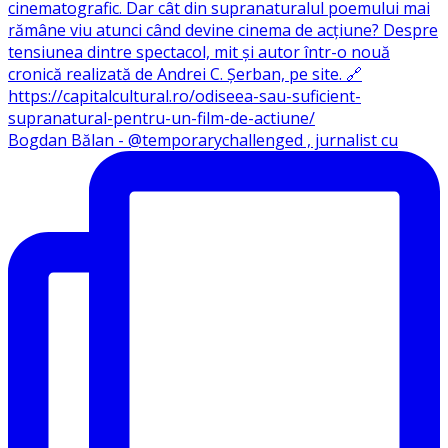
Bogdan Bălan - @temporarychallenged , jurnalist cu