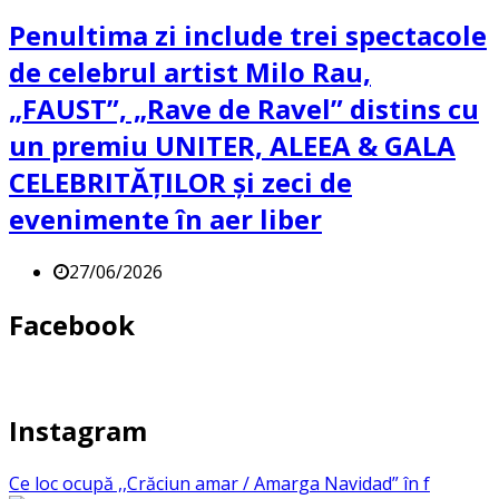
Penultima zi include trei spectacole
de celebrul artist Milo Rau,
„FAUST”, „Rave de Ravel” distins cu
un premiu UNITER, ALEEA & GALA
CELEBRITĂȚILOR și zeci de
evenimente în aer liber
27/06/2026
Facebook
Instagram
Ce loc ocupă ,,Crăciun amar / Amarga Navidad” în f