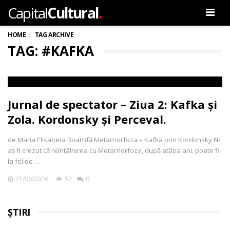
.
Capital
Cultural
Men
HOME
TAG ARCHIVE
TAG: #KAFKA
Jurnal de spectator – Ziua 2: Kafka și
Zola. Kordonsky și Perceval.
de Maria Elisabeta Boamfă Metamorfoza – Kafka prin Kordonsky N-
aș fi crezut că reîntâlnirea cu Metamorfoza, după atâția ani, poate fi
la fel de …
21/06/2026
52
0
ȘTIRI