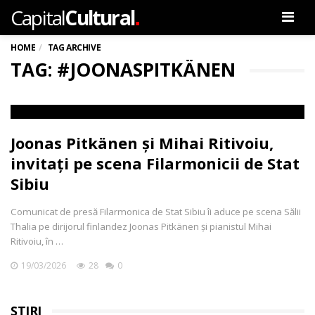
.
Capital
Cultural
Men
HOME
TAG ARCHIVE
TAG: #JOONASPITKÄNEN
Joonas Pitkänen și Mihai Ritivoiu,
invitați pe scena Filarmonicii de Stat
Sibiu
Comunicat de presă Filarmonica de Stat Sibiu îi aduce pe scena Sălii
Thalia pe dirijorul finlandez Joonas Pitkänen și pianistul Mihai
Ritivoiu, în …
19/03/2026
28
0
ȘTIRI