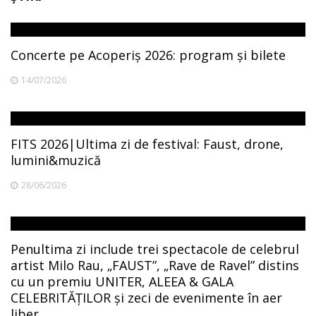
Concerte pe Acoperiș 2026: program și bilete
14/07/2026
FITS 2026|Ultima zi de festival: Faust, drone,
lumini&muzică
28/06/2026
Penultima zi include trei spectacole de celebrul
artist Milo Rau, „FAUST”, „Rave de Ravel” distins
cu un premiu UNITER, ALEEA & GALA
CELEBRITĂȚILOR și zeci de evenimente în aer
liber