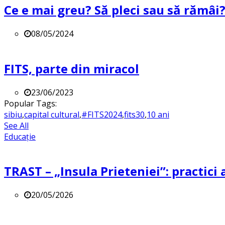
Ce e mai greu? Să pleci sau să rămâi
08/05/2024
FITS, parte din miracol
23/06/2023
Popular Tags:
sibiu
,
capital cultural
,
#FITS2024
,
fits30
,
10 ani
See All
Educație
TRAST – „Insula Prieteniei”: practici a
20/05/2026