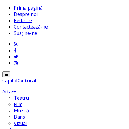
Prima pagină
Despre noi
Redacție
Contactează-ne
Susține-ne
Menu
Capital
Cultural
.
Arta
Teatru
Film
Muzică
Dans
Vizual