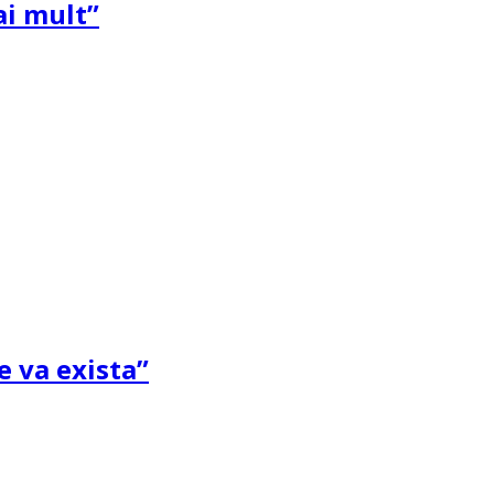
ai mult”
e va exista”