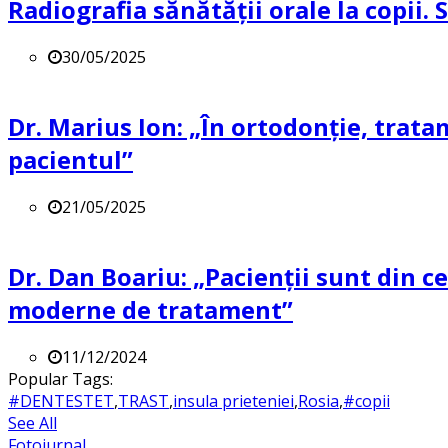
Radiografia sănătății orale la copii.
30/05/2025
Dr. Marius Ion: „În ortodonție, trat
pacientul”
21/05/2025
Dr. Dan Boariu: „Pacienții sunt din ce
moderne de tratament”
11/12/2024
Popular Tags:
#DENTESTET
,
TRAST
,
insula prieteniei
,
Rosia
,
#copii
See All
Fotojurnal