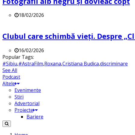
Fotografii alb negru și dovleac copt
18/02/2026
Clubul care schimbă vieți. Despre „Cl
16/02/2026
Popular Tags:
#Sibiu
,
#AstraFilm
,
Roxana
,
Cristiana Budica
,
discriminare
See All
Podcast
Altele
Evenimente
Știri
Advertorial
Proiecte
Bariere