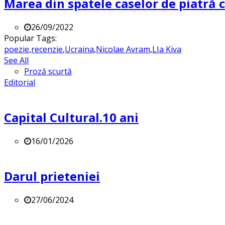
Marea din spatele caselor de piatră
26/09/2022
Popular Tags:
poezie
,
recenzie
,
Ucraina
,
Nicolae Avram
,
LIa Kiva
See All
Proză scurtă
Editorial
Capital Cultural.10 ani
16/01/2026
Darul prieteniei
27/06/2024