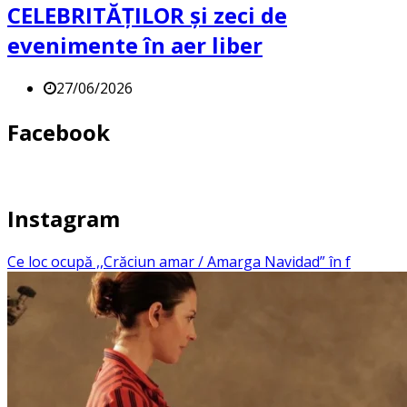
CELEBRITĂȚILOR și zeci de
evenimente în aer liber
27/06/2026
Facebook
Instagram
Ce loc ocupă ,,Crăciun amar / Amarga Navidad” în f