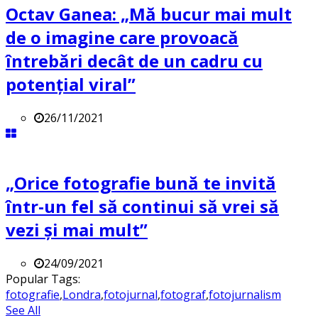
Octav Ganea: „Mă bucur mai mult
de o imagine care provoacă
întrebări decât de un cadru cu
potenţial viral”
26/11/2021
„Orice fotografie bună te invită
într-un fel să continui să vrei să
vezi și mai mult”
24/09/2021
Popular Tags:
fotografie
,
Londra
,
fotojurnal
,
fotograf
,
fotojurnalism
See All