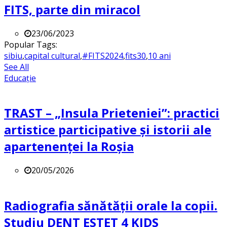
FITS, parte din miracol
23/06/2023
Popular Tags:
sibiu
,
capital cultural
,
#FITS2024
,
fits30
,
10 ani
See All
Educație
TRAST – „Insula Prieteniei”: practici
artistice participative și istorii ale
apartenenței la Roșia
20/05/2026
Radiografia sănătății orale la copii.
Studiu DENT ESTET 4 KIDS