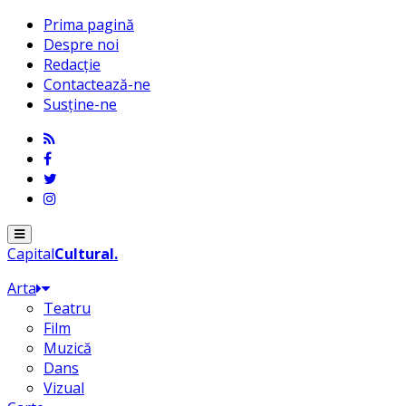
Prima pagină
Despre noi
Redacție
Contactează-ne
Susține-ne
Menu
Capital
Cultural
.
Arta
Teatru
Film
Muzică
Dans
Vizual