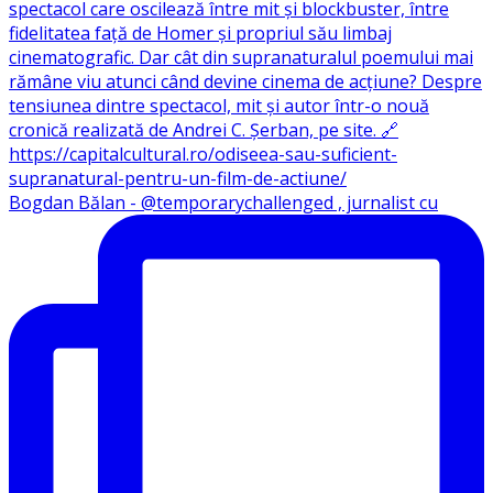
Bogdan Bălan - @temporarychallenged , jurnalist cu