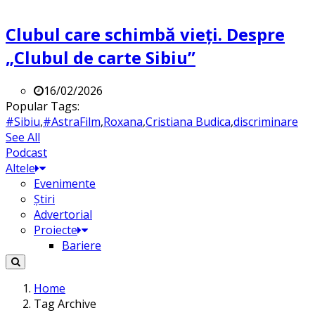
Clubul care schimbă vieți. Despre
„Clubul de carte Sibiu”
16/02/2026
Popular Tags:
#Sibiu
,
#AstraFilm
,
Roxana
,
Cristiana Budica
,
discriminare
See All
Podcast
Altele
Evenimente
Știri
Advertorial
Proiecte
Bariere
Home
Tag Archive