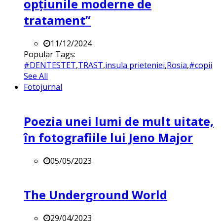
opțiunile moderne de
tratament”
11/12/2024
Popular Tags:
#DENTESTET
,
TRAST
,
insula prieteniei
,
Rosia
,
#copii
See All
Fotojurnal
Poezia unei lumi de mult uitate,
în fotografiile lui Jeno Major
05/05/2023
The Underground World
29/04/2023