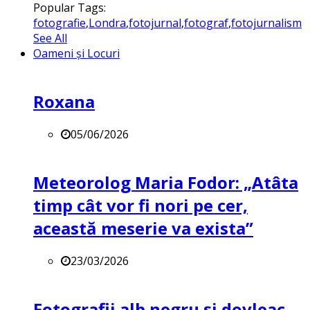
Popular Tags:
fotografie
,
Londra
,
fotojurnal
,
fotograf
,
fotojurnalism
See All
Oameni și Locuri
Roxana
05/06/2026
Meteorolog Maria Fodor: „Atâta
timp cât vor fi nori pe cer,
această meserie va exista”
23/03/2026
Fotografii alb negru și dovleac