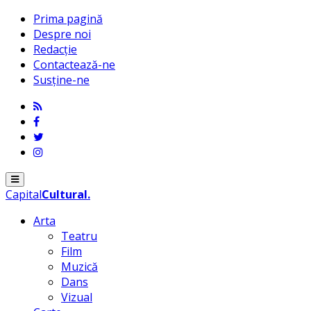
Prima pagină
Despre noi
Redacție
Contactează-ne
Susține-ne
Menu
Capital
Cultural
.
Arta
Teatru
Film
Muzică
Dans
Vizual