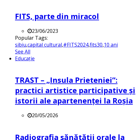
FITS, parte din miracol
23/06/2023
Popular Tags:
sibiu
,
capital cultural
,
#FITS2024
,
fits30
,
10 ani
See All
Educație
TRAST – „Insula Prieteniei”:
practici artistice participative și
istorii ale apartenenței la Roșia
20/05/2026
Radiografia sănătății orale la