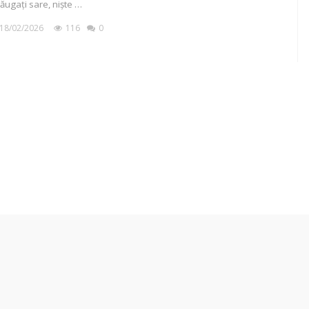
ăugați sare, niște …
18/02/2026
116
0