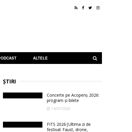
PODCAST
ALTELE
ȘTIRI
Concerte pe Acoperiș 2026:
program și bilete
14/07/2026
FITS 2026|Ultima zi de
festival: Faust, drone,