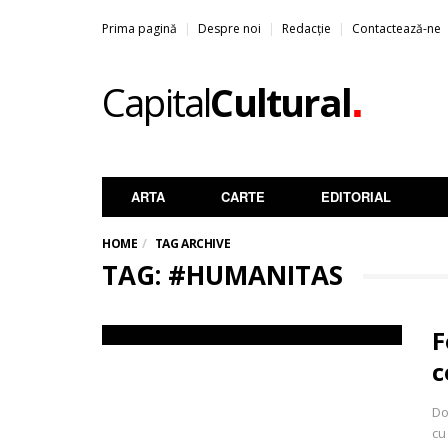
Prima pagină
Despre noi
Redacție
Contactează-ne
.
Capital
Cultural
ARTA
CARTE
EDITORIAL
HOME
TAG ARCHIVE
TAG: #HUMANITAS
F
c
Do
cu