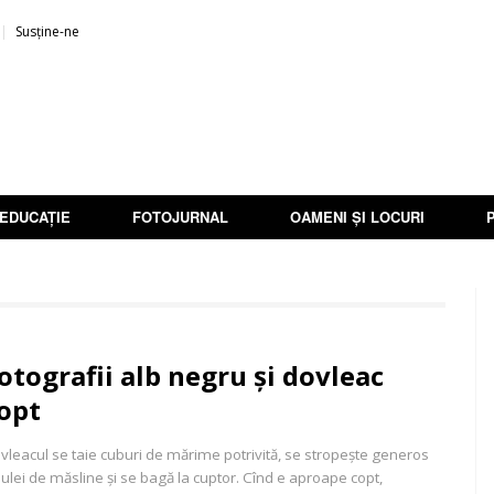
Susține-ne
EDUCAȚIE
FOTOJURNAL
OAMENI ȘI LOCURI
otografii alb negru și dovleac
opt
vleacul se taie cuburi de mărime potrivită, se stropește generos
 ulei de măsline și se bagă la cuptor. Cînd e aproape copt,