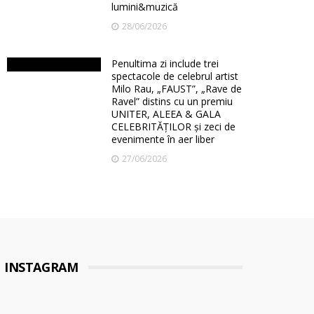
lumini&muzică
28/06/2026
Penultima zi include trei
spectacole de celebrul artist
Milo Rau, „FAUST”, „Rave de
Ravel” distins cu un premiu
UNITER, ALEEA & GALA
CELEBRITĂȚILOR și zeci de
evenimente în aer liber
27/06/2026
INSTAGRAM