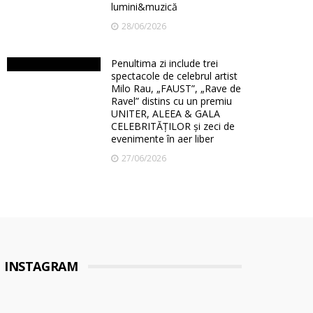
lumini&muzică
28/06/2026
Penultima zi include trei
spectacole de celebrul artist
Milo Rau, „FAUST”, „Rave de
Ravel” distins cu un premiu
UNITER, ALEEA & GALA
CELEBRITĂȚILOR și zeci de
evenimente în aer liber
27/06/2026
INSTAGRAM