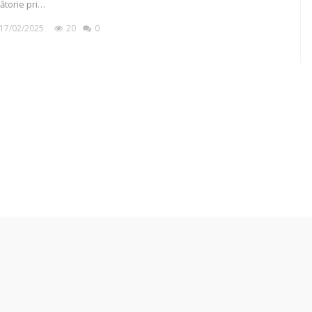
lătorie pri…
17/02/2025
20
0