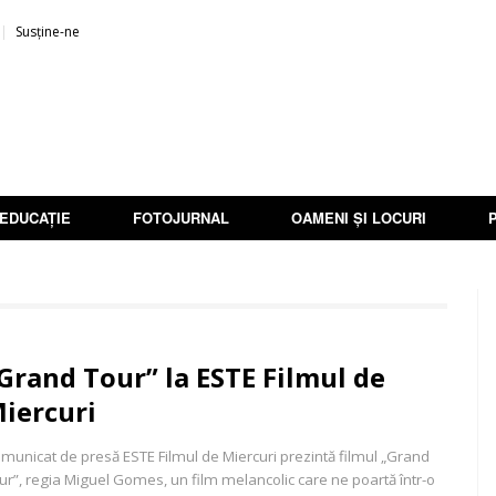
Susține-ne
EDUCAȚIE
FOTOJURNAL
OAMENI ȘI LOCURI
Grand Tour” la ESTE Filmul de
iercuri
municat de presă ESTE Filmul de Miercuri prezintă filmul „Grand
ur”, regia Miguel Gomes, un film melancolic care ne poartă într-o