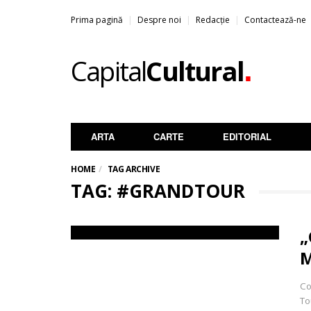
Prima pagină
Despre noi
Redacție
Contactează-ne
.
Capital
Cultural
ARTA
CARTE
EDITORIAL
HOME
TAG ARCHIVE
TAG: #GRANDTOUR
„
M
Co
To