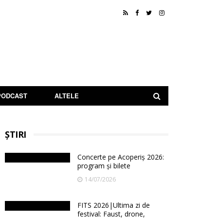
PODCAST
ALTELE
ȘTIRI
Concerte pe Acoperiș 2026:
program și bilete
14/07/2026
FITS 2026|Ultima zi de
festival: Faust, drone,