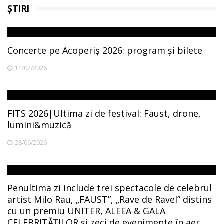
ȘTIRI
Concerte pe Acoperiș 2026: program și bilete
14/07/2026
FITS 2026|Ultima zi de festival: Faust, drone,
lumini&muzică
28/06/2026
Penultima zi include trei spectacole de celebrul
artist Milo Rau, „FAUST”, „Rave de Ravel” distins
cu un premiu UNITER, ALEEA & GALA
CELEBRITĂȚILOR și zeci de evenimente în aer