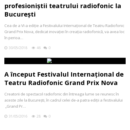
profesioniștii teatrului radiofonic la
București
Cea de a VI-a ediţie a Festivalului Internaţional de Teatru Radiofonic
Grand Prix Nova, dedicat inovaţiei în creaţia radiofonică, va avea loc
în perioa…
30/05/2018
46
0
A început Festivalul Internațional de
Teatru Radiofonic Grand Prix Nova
Creatorii de spectacol radiofonic din întreaga lume se reunesc în
aceste zile la București, în cadrul celei de-a patra ediții a festivalului
„Grand Pr…
31/05/2016
28
0