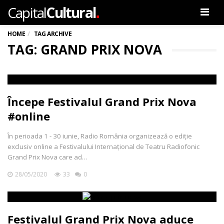
.
Capital
Cultural
Men
HOME
TAG ARCHIVE
TAG: GRAND PRIX NOVA
Începe Festivalul Grand Prix Nova
#online
În perioada 1 - 30 iunie, Radio România organizează o ediție
exclusiv online a Festivalului Internaţional de Teatru Radiofonic
Grand Prix Nova care ad…
28/05/2020
33
0
Festivalul Grand Prix Nova aduce