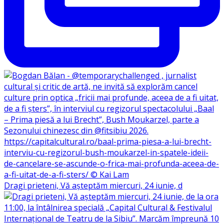
Dragi prieteni, Vă așteptăm miercuri, 24 iunie, d