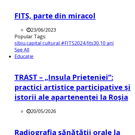
FITS, parte din miracol
23/06/2023
Popular Tags:
sibiu
,
capital cultural
,
#FITS2024
,
fits30
,
10 ani
See All
Educație
TRAST – „Insula Prieteniei”:
practici artistice participative și
istorii ale apartenenței la Roșia
20/05/2026
Radiografia sănătății orale la