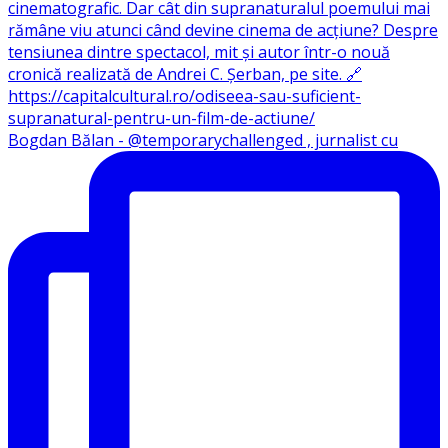
Bogdan Bălan - @temporarychallenged , jurnalist cu