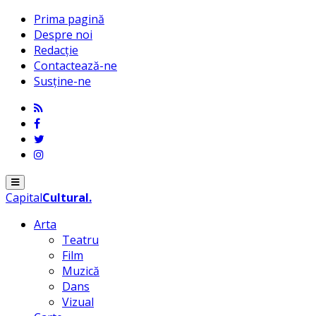
Prima pagină
Despre noi
Redacție
Contactează-ne
Susține-ne
Menu
Capital
Cultural
.
Arta
Teatru
Film
Muzică
Dans
Vizual