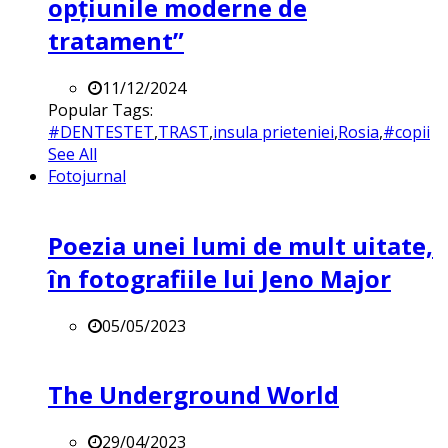
opțiunile moderne de
tratament”
11/12/2024
Popular Tags:
#DENTESTET
,
TRAST
,
insula prieteniei
,
Rosia
,
#copii
See All
Fotojurnal
Poezia unei lumi de mult uitate,
în fotografiile lui Jeno Major
05/05/2023
The Underground World
29/04/2023