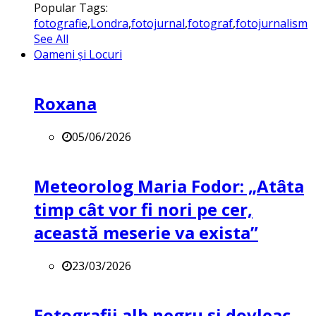
Popular Tags:
fotografie
,
Londra
,
fotojurnal
,
fotograf
,
fotojurnalism
See All
Oameni și Locuri
Roxana
05/06/2026
Meteorolog Maria Fodor: „Atâta
timp cât vor fi nori pe cer,
această meserie va exista”
23/03/2026
Fotografii alb negru și dovleac