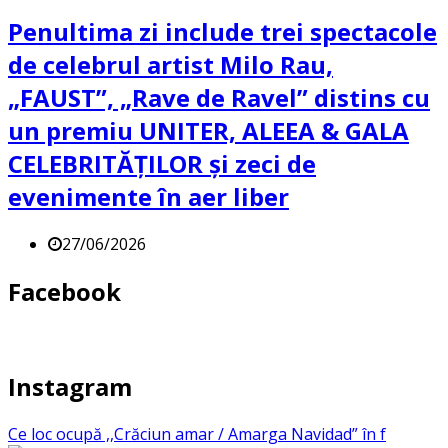
Penultima zi include trei spectacole
de celebrul artist Milo Rau,
„FAUST”, „Rave de Ravel” distins cu
un premiu UNITER, ALEEA & GALA
CELEBRITĂȚILOR și zeci de
evenimente în aer liber
27/06/2026
Facebook
Instagram
Ce loc ocupă ,,Crăciun amar / Amarga Navidad” în f