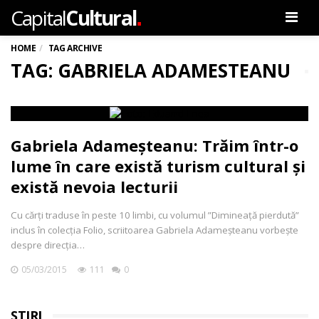
.
Capital
Cultural
Men
HOME
TAG ARCHIVE
TAG: GABRIELA ADAMESTEANU
Gabriela Adameșteanu: Trăim într-o
lume în care există turism cultural și
există nevoia lecturii
Cu cărți traduse în peste 10 limbi, cu volumul ”Dimineață pierdută”
inclus în colecția Folio, scriitoarea Gabriela Adameșteanu vorbește
despre direcția…
05/03/2015
111
0
ȘTIRI