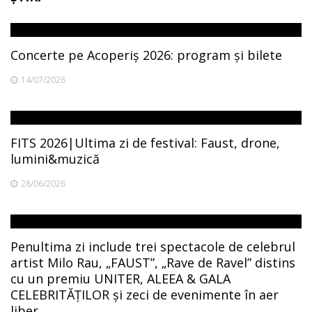
Concerte pe Acoperiș 2026: program și bilete
14/07/2026
FITS 2026|Ultima zi de festival: Faust, drone,
lumini&muzică
28/06/2026
Penultima zi include trei spectacole de celebrul
artist Milo Rau, „FAUST”, „Rave de Ravel” distins
cu un premiu UNITER, ALEEA & GALA
CELEBRITĂȚILOR și zeci de evenimente în aer
liber