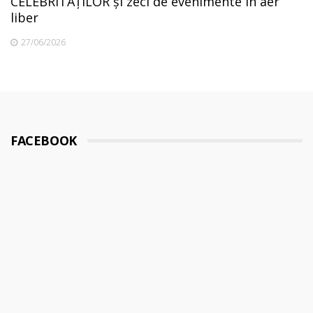
CELEBRITĂȚILOR și zeci de evenimente în aer
liber
27/06/2026
FACEBOOK