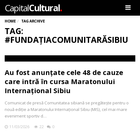
.
Capital
Cultural
Men
HOME
TAG ARCHIVE
TAG:
#FUNDAȚIACOMUNITARĂSIBIU
Au fost anunțate cele 48 de cauze
care intră în cursa Maratonului
Internațional Sibiu
Comunicat de presă Comunitatea sibiană se pregătește pentru o
nouă ediție a Maratonului Internațional Sibiu (MIS), cel mai mare
eveniment sportiv d…
11/03/2026
22
0