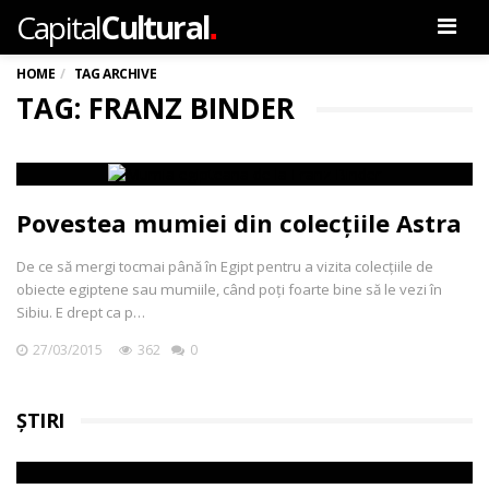
.
Capital
Cultural
Men
HOME
TAG ARCHIVE
TAG: FRANZ BINDER
Povestea mumiei din colecțiile Astra
De ce să mergi tocmai până în Egipt pentru a vizita colecțiile de
obiecte egiptene sau mumiile, când poți foarte bine să le vezi în
Sibiu. E drept ca p…
27/03/2015
362
0
ȘTIRI