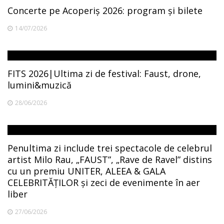
Concerte pe Acoperiș 2026: program și bilete
14/07/2026
FITS 2026|Ultima zi de festival: Faust, drone,
lumini&muzică
28/06/2026
Penultima zi include trei spectacole de celebrul
artist Milo Rau, „FAUST”, „Rave de Ravel” distins
cu un premiu UNITER, ALEEA & GALA
CELEBRITĂȚILOR și zeci de evenimente în aer
liber
27/06/2026