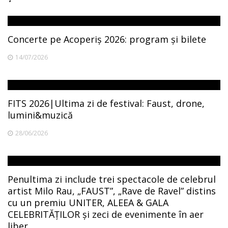
Concerte pe Acoperiș 2026: program și bilete
14/07/2026
FITS 2026|Ultima zi de festival: Faust, drone,
lumini&muzică
28/06/2026
Penultima zi include trei spectacole de celebrul
artist Milo Rau, „FAUST”, „Rave de Ravel” distins
cu un premiu UNITER, ALEEA & GALA
CELEBRITĂȚILOR și zeci de evenimente în aer
liber