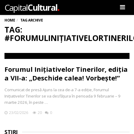
.
Capital
Cultural
Men
HOME
TAG ARCHIVE
TAG:
#FORUMULINIȚIATIVELORTINERI
Forumul Inițiativelor Tinerilor, ediția
a VII-a: „Deschide calea! Vorbește!”
Comunicat de presă Ajuns la cea de-a 7-a ediție, Forumul
Inițiativelor Tinerilor se va desfășura în perioada 9 februarie – 9
martie 2026, în peste …
23/02/2026
20
0
ȘTIRI