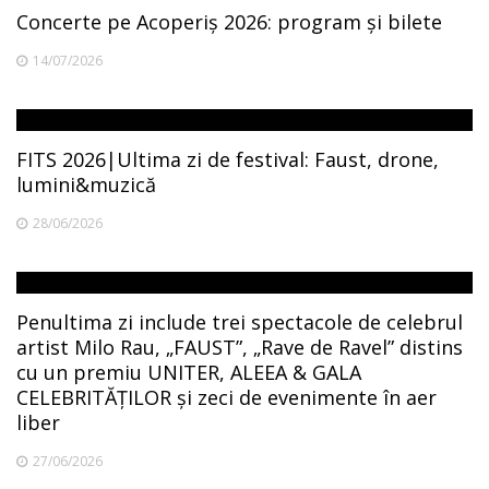
Concerte pe Acoperiș 2026: program și bilete
14/07/2026
FITS 2026|Ultima zi de festival: Faust, drone,
lumini&muzică
28/06/2026
Penultima zi include trei spectacole de celebrul
artist Milo Rau, „FAUST”, „Rave de Ravel” distins
cu un premiu UNITER, ALEEA & GALA
CELEBRITĂȚILOR și zeci de evenimente în aer
liber
27/06/2026