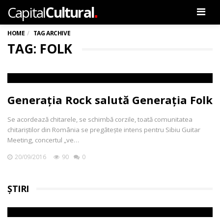
.
Capital
Cultural
Men
HOME
TAG ARCHIVE
TAG: FOLK
Generația Rock salută Generația Folk
Se acordează chitarele, se schimbă corzile, toată comunitatea
chitariștilor din România se pregătește intens pentru Sibiu Guitar
Meeting, concertul „ve…
20/09/2016
90
0
ȘTIRI