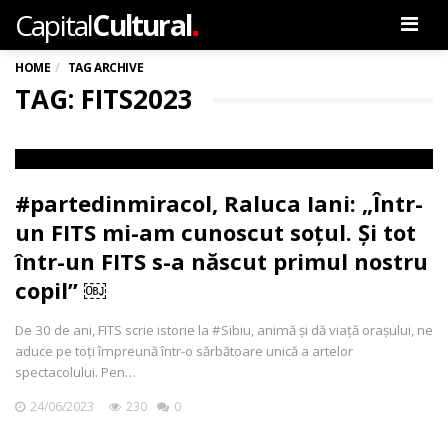
.
Capital
Cultural
Men
HOME
TAG ARCHIVE
TAG: FITS2023
#partedinmiracol, Raluca Iani: „Într-
un FITS mi-am cunoscut soțul. Și tot
într-un FITS s-a născut primul nostru
copil” ￼
De 30 de ani, FITS scrie istorie la #Sibiu, animă și dă viață orașului, ne
aduce pe toți împreună într-o sărbătoare unică a artelor
spectacolului. Pen…
24/06/2023
230
0