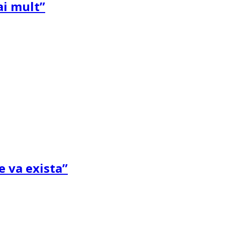
ai mult”
e va exista”