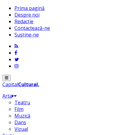
Prima pagină
Despre noi
Redacție
Contactează-ne
Susține-ne
Menu
Capital
Cultural
.
Arta
Teatru
Film
Muzică
Dans
Vizual