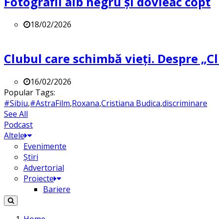
Fotografii alb negru și dovleac copt
18/02/2026
Clubul care schimbă vieți. Despre „Cl
16/02/2026
Popular Tags:
#Sibiu
,
#AstraFilm
,
Roxana
,
Cristiana Budica
,
discriminare
See All
Podcast
Altele
Evenimente
Știri
Advertorial
Proiecte
Bariere