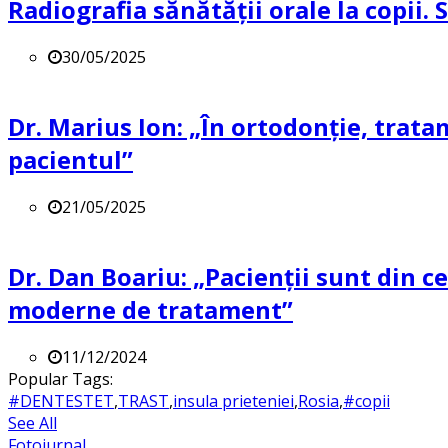
Radiografia sănătății orale la copii.
30/05/2025
Dr. Marius Ion: „În ortodonție, trat
pacientul”
21/05/2025
Dr. Dan Boariu: „Pacienții sunt din ce
moderne de tratament”
11/12/2024
Popular Tags:
#DENTESTET
,
TRAST
,
insula prieteniei
,
Rosia
,
#copii
See All
Fotojurnal