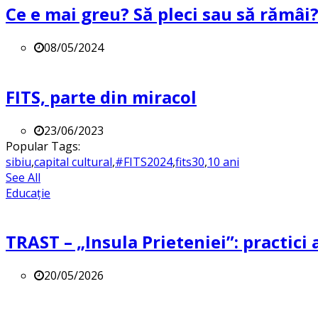
Ce e mai greu? Să pleci sau să rămâi
08/05/2024
FITS, parte din miracol
23/06/2023
Popular Tags:
sibiu
,
capital cultural
,
#FITS2024
,
fits30
,
10 ani
See All
Educație
TRAST – „Insula Prieteniei”: practici a
20/05/2026