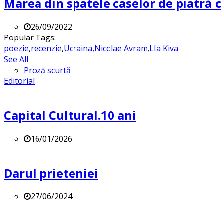
Marea din spatele caselor de piatră
26/09/2022
Popular Tags:
poezie
,
recenzie
,
Ucraina
,
Nicolae Avram
,
LIa Kiva
See All
Proză scurtă
Editorial
Capital Cultural.10 ani
16/01/2026
Darul prieteniei
27/06/2024