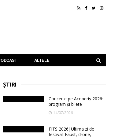
PODCAST
ALTELE
ȘTIRI
Concerte pe Acoperiș 2026:
program și bilete
14/07/2026
FITS 2026|Ultima zi de
festival: Faust, drone,