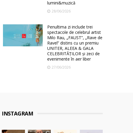
lumini&muzică
28/06/2026
Penultima zi include trei
spectacole de celebrul artist
Milo Rau, „FAUST”, „Rave de
Ravel” distins cu un premiu
UNITER, ALEEA & GALA
CELEBRITĂȚILOR și zeci de
evenimente în aer liber
27/06/2026
INSTAGRAM