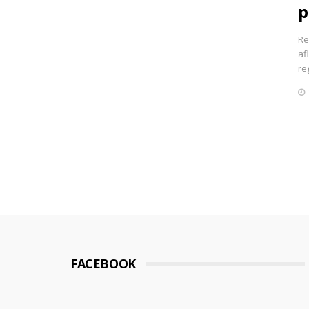
p
Re
af
re
FACEBOOK