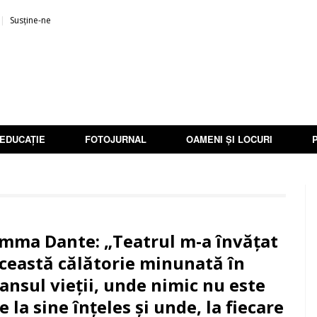
Susține-ne
EDUCAȚIE
FOTOJURNAL
OAMENI ȘI LOCURI
mma Dante: „Teatrul m-a învățat
ceastă călătorie minunată în
ansul vieții, unde nimic nu este
e la sine înțeles și unde, la fiecare