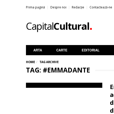
Prima pagină
Despre noi
Redacție
Contactează-ne
.
Capital
Cultural
ARTA
CARTE
EDITORIAL
HOME
TAG ARCHIVE
TAG: #EMMADANTE
E
a
d
d