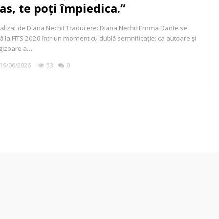
as, te poți împiedica.”
alizat de Diana Nechit Traducere: Diana Nechit Emma Dante se
lă la FITS 2026 într-un moment cu dublă semnificație: ca autoare și
gizoare a…
19/06/2026
53
0