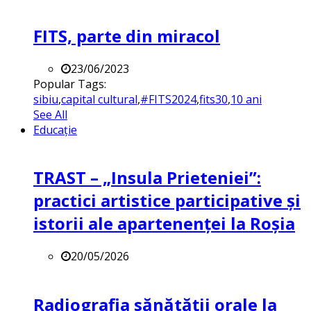
FITS, parte din miracol
23/06/2023
Popular Tags:
sibiu
,
capital cultural
,
#FITS2024
,
fits30
,
10 ani
See All
Educație
TRAST – „Insula Prieteniei”:
practici artistice participative și
istorii ale apartenenței la Roșia
20/05/2026
Radiografia sănătății orale la