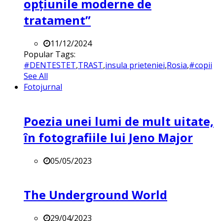
opțiunile moderne de
tratament”
11/12/2024
Popular Tags:
#DENTESTET
,
TRAST
,
insula prieteniei
,
Rosia
,
#copii
See All
Fotojurnal
Poezia unei lumi de mult uitate,
în fotografiile lui Jeno Major
05/05/2023
The Underground World
29/04/2023