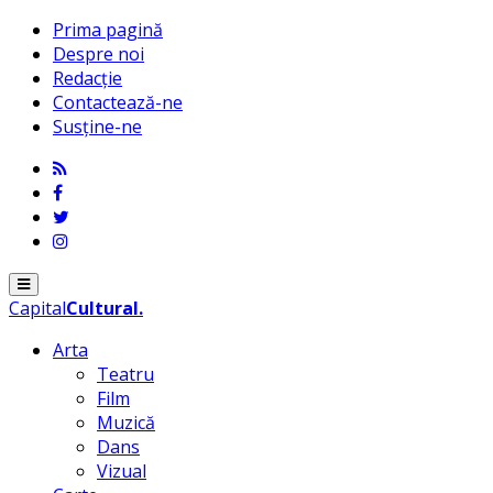
Prima pagină
Despre noi
Redacție
Contactează-ne
Susține-ne
Menu
Capital
Cultural
.
Arta
Teatru
Film
Muzică
Dans
Vizual