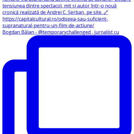
Bogdan Bălan - @temporarychallenged , jurnalist cu