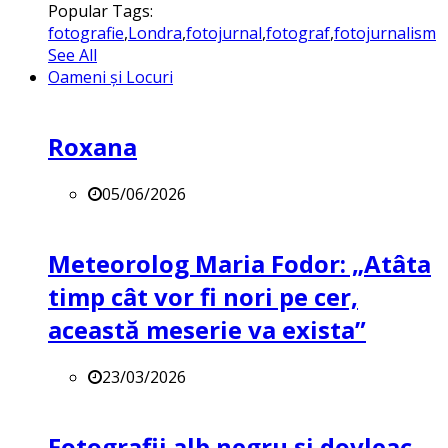
Popular Tags:
fotografie
,
Londra
,
fotojurnal
,
fotograf
,
fotojurnalism
See All
Oameni și Locuri
Roxana
05/06/2026
Meteorolog Maria Fodor: „Atâta
timp cât vor fi nori pe cer,
această meserie va exista”
23/03/2026
Fotografii alb negru și dovleac