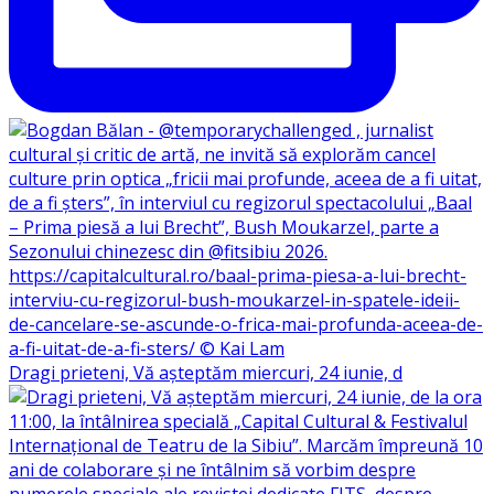
Dragi prieteni, Vă așteptăm miercuri, 24 iunie, d