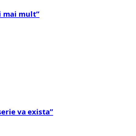
și mai mult”
erie va exista”