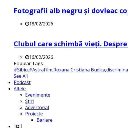
Fotografii alb negru și dovleac co
18/02/2026
Clubul care schimbă vieți. Despre
16/02/2026
Popular Tags:
#Sibiu
,
#AstraFilm
,
Roxana
,
Cristiana Budica
,
discrimin
See All
Podcast
Altele
Evenimente
Știri
Advertorial
Proiecte
Bariere