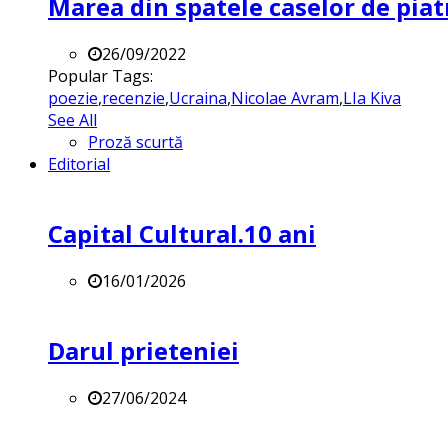
Marea din spatele caselor de pia
26/09/2022
Popular Tags:
poezie
,
recenzie
,
Ucraina
,
Nicolae Avram
,
LIa Kiva
See All
Proză scurtă
Editorial
Capital Cultural.10 ani
16/01/2026
Darul prieteniei
27/06/2024