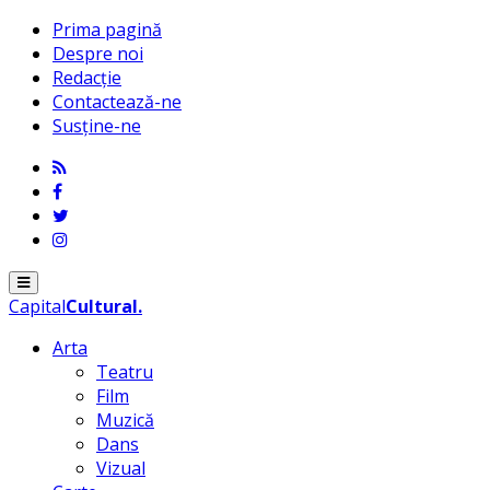
Prima pagină
Despre noi
Redacție
Contactează-ne
Susține-ne
Menu
Capital
Cultural
.
Arta
Teatru
Film
Muzică
Dans
Vizual