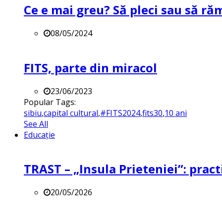
Ce e mai greu? Să pleci sau să ră
08/05/2024
FITS, parte din miracol
23/06/2023
Popular Tags:
sibiu
,
capital cultural
,
#FITS2024
,
fits30
,
10 ani
See All
Educație
TRAST – „Insula Prieteniei”: practi
20/05/2026