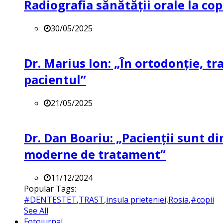
Radiografia sănătății orale la co
30/05/2025
Dr. Marius Ion: „În ortodonție, t
pacientul”
21/05/2025
Dr. Dan Boariu: „Pacienții sunt di
moderne de tratament”
11/12/2024
Popular Tags:
#DENTESTET
,
TRAST
,
insula prieteniei
,
Rosia
,
#copii
See All
Fotojurnal