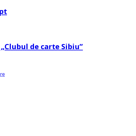
pt
 „Clubul de carte Sibiu”
are