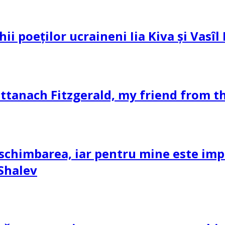
hii poeților ucraineni Iia Kiva și Vasî
ttanach Fitzgerald, my friend from th
schimbarea, iar pentru mine este impor
 Shalev