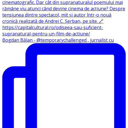
Bogdan Bălan - @temporarychallenged , jurnalist cu