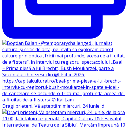
Dragi prieteni, Vă așteptăm miercuri, 24 iunie, d