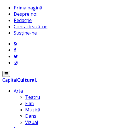
Prima pagină
Despre noi
Redacție
Contactează-ne
Susține-ne
Menu
Capital
Cultural
.
Arta
Teatru
Film
Muzică
Dans
Vizual