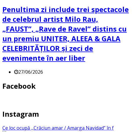
Penultima zi include trei spectacole
de celebrul artist Milo Rau,
„FAUST”, „Rave de Ravel” distins cu
un premiu UNITER, ALEEA & GALA
CELEBRITĂȚILOR și zeci de
evenimente în aer liber
27/06/2026
Facebook
Instagram
Ce loc ocupă ,,Crăciun amar / Amarga Navidad” în f