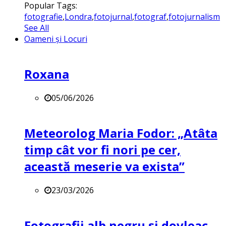
Popular Tags:
fotografie
,
Londra
,
fotojurnal
,
fotograf
,
fotojurnalism
See All
Oameni și Locuri
Roxana
05/06/2026
Meteorolog Maria Fodor: „Atâta
timp cât vor fi nori pe cer,
această meserie va exista”
23/03/2026
Fotografii alb negru și dovleac