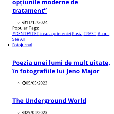
opțiunile moderne de
tratament”
11/12/2024
Popular Tags:
#DENTESTET
,
insula prieteniei
,
Rosia
,
TRAST
,
#copii
See All
Fotojurnal
Poezia unei lumi de mult uitate,
în fotografiile lui Jeno Major
05/05/2023
The Underground World
29/04/2023