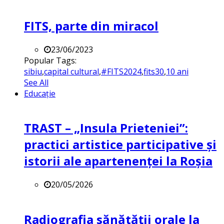
FITS, parte din miracol
23/06/2023
Popular Tags:
sibiu
,
capital cultural
,
#FITS2024
,
fits30
,
10 ani
See All
Educație
TRAST – „Insula Prieteniei”:
practici artistice participative și
istorii ale apartenenței la Roșia
20/05/2026
Radiografia sănătății orale la