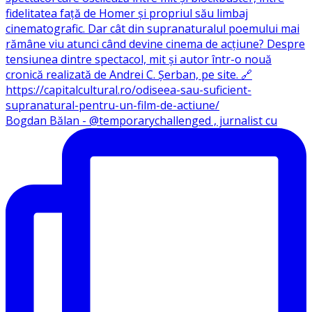
Bogdan Bălan - @temporarychallenged , jurnalist cu