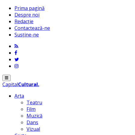
Prima pagină
Despre noi
Redacție
Contactează-ne
Susține-ne
Menu
Capital
Cultural
.
Arta
Teatru
Film
Muzică
Dans
Vizual