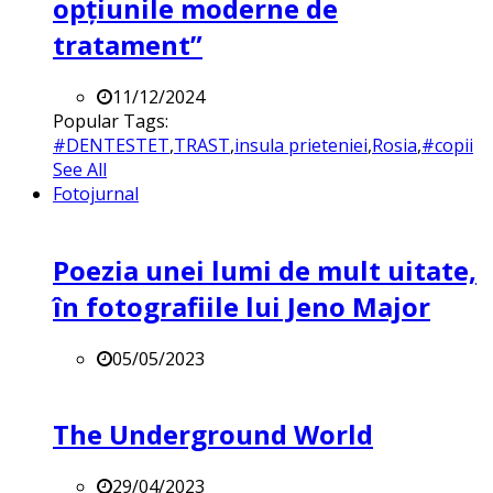
opțiunile moderne de
tratament”
11/12/2024
Popular Tags:
#DENTESTET
,
TRAST
,
insula prieteniei
,
Rosia
,
#copii
See All
Fotojurnal
Poezia unei lumi de mult uitate,
în fotografiile lui Jeno Major
05/05/2023
The Underground World
29/04/2023