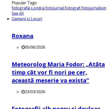
Popular Tags:
fotografie
,
Londra
,
fotojurnal
,
fotograf
,
fotojurnalism
See All
Oameni și Locuri
Roxana
05/06/2026
Meteorolog Maria Fodor: „Atâta
timp cât vor fi nori pe cer,
această meserie va exista”
23/03/2026
Fotografii alb negru și dovleac