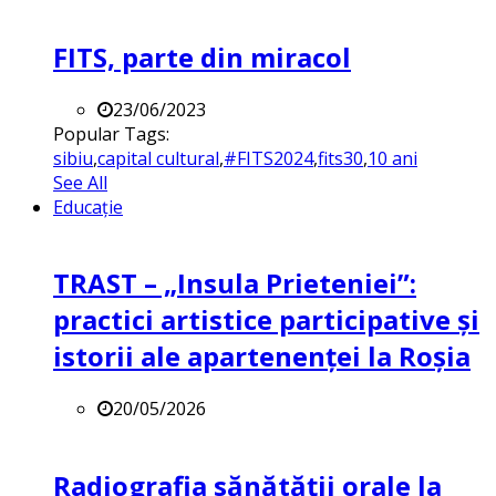
FITS, parte din miracol
23/06/2023
Popular Tags:
sibiu
,
capital cultural
,
#FITS2024
,
fits30
,
10 ani
See All
Educație
TRAST – „Insula Prieteniei”:
practici artistice participative și
istorii ale apartenenței la Roșia
20/05/2026
Radiografia sănătății orale la