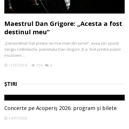
Maestrul Dan Grigore: „Acesta a fost
destinul meu”
„Extraordinar! Ești printre cei mai mari din lume!”, avea să-i spună
Sergiu Celibidache, pianistului Dan Grigore. El a fost printre puținii
muzicieni …
11/07/2016
356
0
ȘTIRI
Concerte pe Acoperiș 2026: program și bilete
14/07/2026