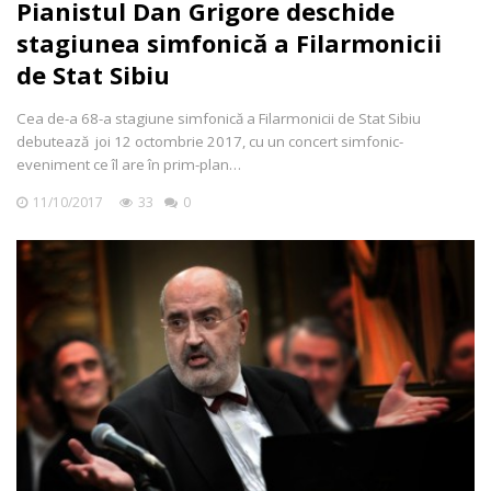
Pianistul Dan Grigore deschide
stagiunea simfonică a Filarmonicii
de Stat Sibiu
Cea de-a 68-a stagiune simfonică a Filarmonicii de Stat Sibiu
debutează joi 12 octombrie 2017, cu un concert simfonic-
eveniment ce îl are în prim-plan…
11/10/2017
33
0