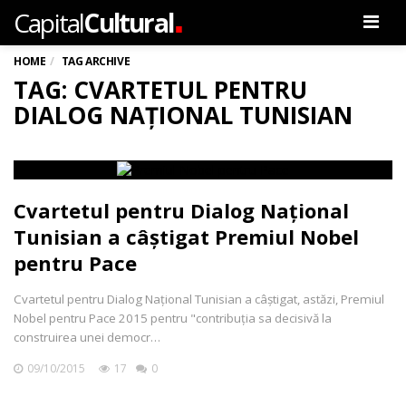
.
Capital
Cultural
Men
HOME
TAG ARCHIVE
TAG: CVARTETUL PENTRU
DIALOG NAȚIONAL TUNISIAN
Cvartetul pentru Dialog Național
Tunisian a câștigat Premiul Nobel
pentru Pace
Cvartetul pentru Dialog Național Tunisian a câștigat, astăzi, Premiul
Nobel pentru Pace 2015 pentru "contribuția sa decisivă la
construirea unei democr…
09/10/2015
17
0