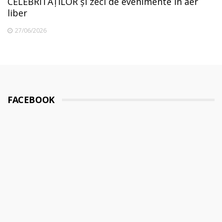
CELEBRITĂȚILOR și zeci de evenimente în aer
liber
27/06/2026
FACEBOOK