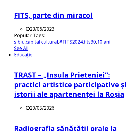
FITS, parte din miracol
23/06/2023
Popular Tags:
sibiu
,
capital cultural
,
#FITS2024
,
fits30
,
10 ani
See All
Educație
TRAST – „Insula Prieteniei”:
practici artistice participative și
istorii ale apartenenței la Roșia
20/05/2026
Radiografia sănătății orale la