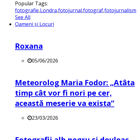
Popular Tags:
fotografie
,
Londra
,
fotojurnal
,
fotograf
,
fotojurnalism
See All
Oameni și Locuri
Roxana
05/06/2026
Meteorolog Maria Fodor: „Atâta
timp cât vor fi nori pe cer,
această meserie va exista”
23/03/2026
Fotografii alb negru și dovleac