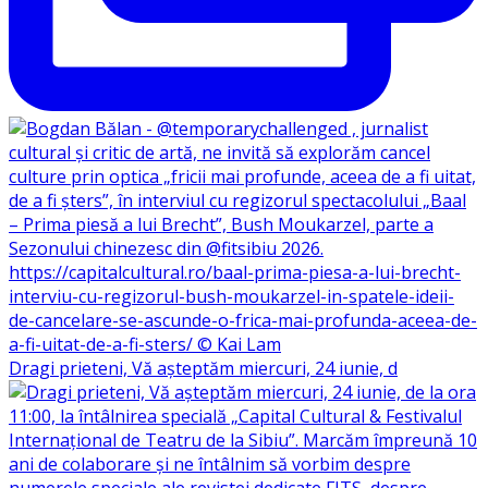
Dragi prieteni, Vă așteptăm miercuri, 24 iunie, d