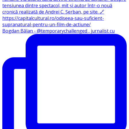
Bogdan Bălan - @temporarychallenged , jurnalist cu