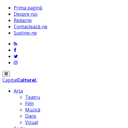
Prima pagină
Despre noi
Redacție
Contactează-ne
Susține-ne
Menu
Capital
Cultural
.
Arta
Teatru
Film
Muzică
Dans
Vizual