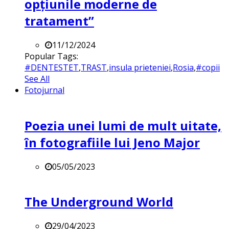
opțiunile moderne de
tratament”
11/12/2024
Popular Tags:
#DENTESTET
,
TRAST
,
insula prieteniei
,
Rosia
,
#copii
See All
Fotojurnal
Poezia unei lumi de mult uitate,
în fotografiile lui Jeno Major
05/05/2023
The Underground World
29/04/2023