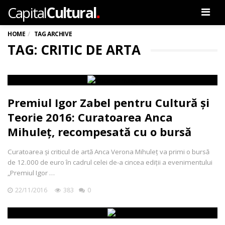
.
Capital
Cultural
Men
HOME
TAG ARCHIVE
TAG: CRITIC DE ARTA
Premiul Igor Zabel pentru Cultură şi
Teorie 2016: Curatoarea Anca
Mihuleț, recompesată cu o bursă
Curatoarea și criticul de artă Anca Verona Mihuleț va primi o bursă
de 12.000 de euro în cadrul celei de-a cincea ediții a evenimentului
„Premiul Igor …
22/11/2016
383
0