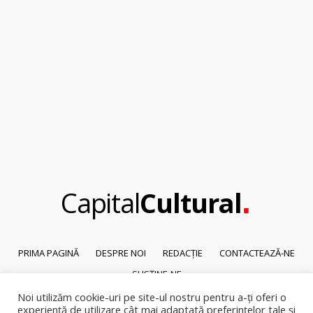
.
Capital
Cultural
PRIMA PAGINĂ
DESPRE NOI
REDACȚIE
CONTACTEAZĂ-NE
SUSȚINE-NE
Noi utilizăm cookie-uri pe site-ul nostru pentru a-ți oferi o
© 2026
Capital Cultural
.
experiență de utilizare cât mai adaptată preferințelor tale și