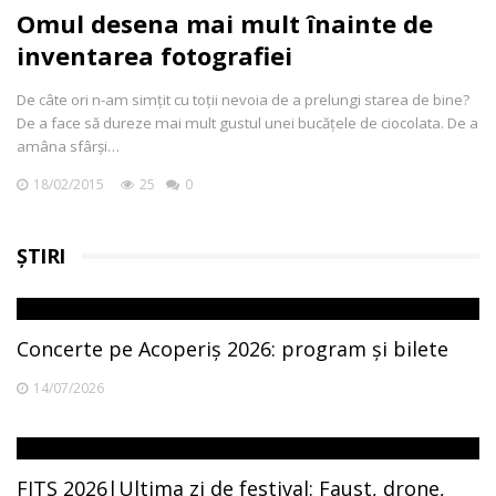
Omul desena mai mult înainte de
inventarea fotografiei
De câte ori n-am simțit cu toții nevoia de a prelungi starea de bine?
De a face să dureze mai mult gustul unei bucățele de ciocolata. De a
amâna sfârși…
18/02/2015
25
0
ȘTIRI
Concerte pe Acoperiș 2026: program și bilete
14/07/2026
FITS 2026|Ultima zi de festival: Faust, drone,