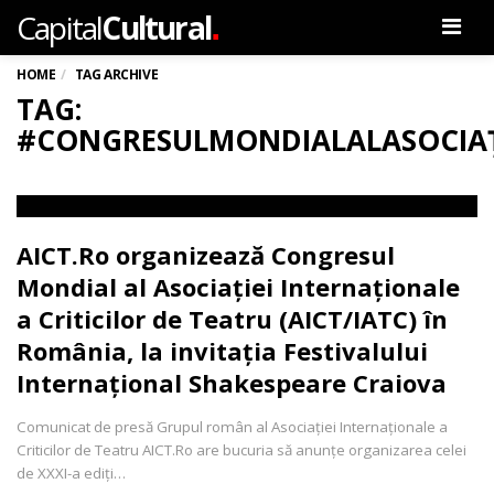
.
Capital
Cultural
Men
HOME
TAG ARCHIVE
TAG:
#CONGRESULMONDIALALASOCIAȚ
AICT.Ro organizează Congresul
Mondial al Asociației Internaționale
a Criticilor de Teatru (AICT/IATC) în
România, la invitația Festivalului
Internațional Shakespeare Craiova
Comunicat de presă Grupul român al Asociației Internaționale a
Criticilor de Teatru AICT.Ro are bucuria să anunțe organizarea celei
de XXXI-a ediți…