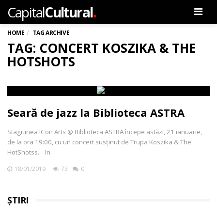
.
Capital
Cultural
Men
HOME
TAG ARCHIVE
TAG: CONCERT KOSZIKA & THE
HOTSHOTS
Seară de jazz la Biblioteca ASTRA
Stagiunea ICon Arts @ Biblioteca ASTRA începe astăzi, 21 ianuarie,
de la ora 19:00, cu un concert susținut de Trupa Koszika & The
HotShotss. In…
18/01/2019
73
0
ȘTIRI