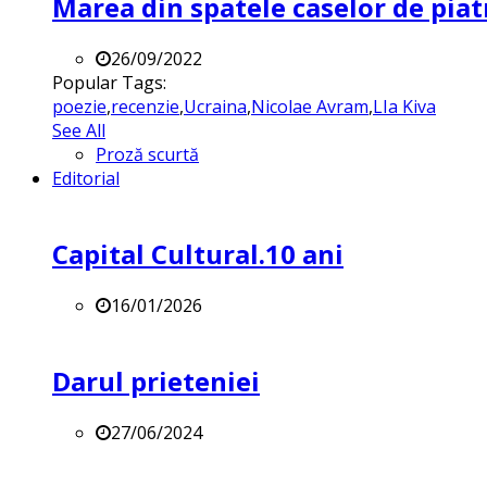
Marea din spatele caselor de pia
26/09/2022
Popular Tags:
poezie
,
recenzie
,
Ucraina
,
Nicolae Avram
,
LIa Kiva
See All
Proză scurtă
Editorial
Capital Cultural.10 ani
16/01/2026
Darul prieteniei
27/06/2024