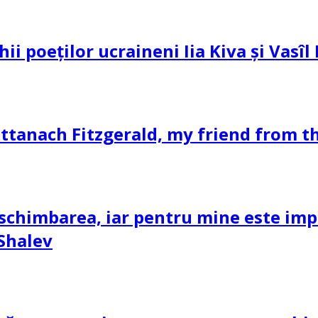
hii poeților ucraineni Iia Kiva și Vasî
ttanach Fitzgerald, my friend from th
schimbarea, iar pentru mine este impor
 Shalev