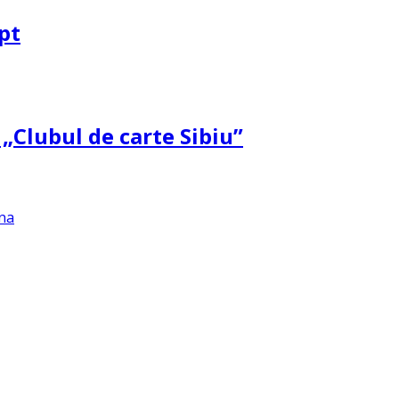
pt
 „Clubul de carte Sibiu”
na