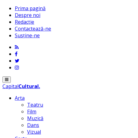
Prima pagină
Despre noi
Redacție
Contactează-ne
Susține-ne
Menu
Capital
Cultural
.
Arta
Teatru
Film
Muzică
Dans
Vizual