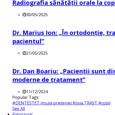
Radiografia sănătății orale la co
30/05/2025
Dr. Marius Ion: „În ortodonție, t
pacientul”
21/05/2025
Dr. Dan Boariu: „Pacienții sunt di
moderne de tratament”
11/12/2024
Popular Tags:
#DENTESTET
,
insula prieteniei
,
Rosia
,
TRAST
,
#copii
See All
Fotojurnal