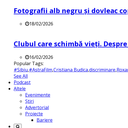
Fotografii alb negru și dovleac co
18/02/2026
Clubul care schimbă vieți. Despre
16/02/2026
Popular Tags:
#Sibiu
,
#AstraFilm
,
Cristiana Budica
,
discriminare
,
Roxa
See All
Podcast
Altele
Evenimente
Știri
Advertorial
Proiecte
Bariere