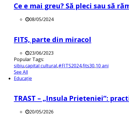
Ce e mai greu? Să pleci sau să ră
08/05/2024
FITS, parte din miracol
23/06/2023
Popular Tags:
sibiu
,
capital cultural
,
#FITS2024
,
fits30
,
10 ani
See All
Educație
TRAST – „Insula Prieteniei”: practi
20/05/2026