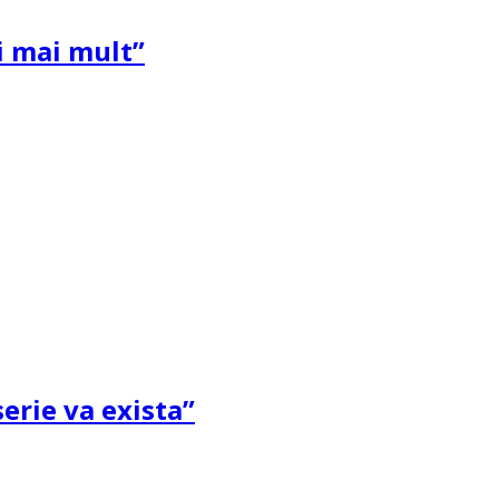
și mai mult”
erie va exista”