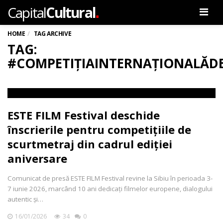
.
Capital
Cultural
Men
HOME
TAG ARCHIVE
TAG:
#COMPETIȚIAINTERNAȚIONALĂD
ESTE FILM Festival deschide
înscrierile pentru competițiile de
scurtmetraj din cadrul ediției
aniversare
Comunicat de presă ESTE FILM Festival revine la Sibiu în perioada 3-
7 iunie 2026, marcând 10 ani dedicați filmelor europene, dialogului
autentic și…
16/01/2026
34
0