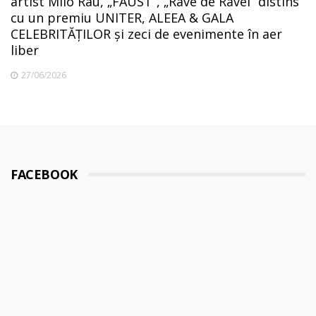
artist Milo Rau, „FAUST”, „Rave de Ravel” distins
cu un premiu UNITER, ALEEA & GALA
CELEBRITĂȚILOR și zeci de evenimente în aer
liber
27/06/2026
FACEBOOK