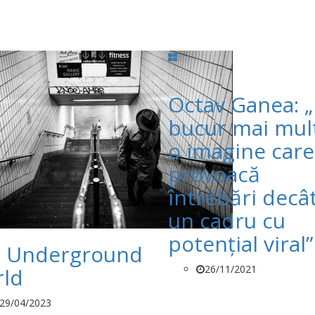
Octav Ganea: 
bucur mai mul
o imagine care
provoacă
întrebări decâ
un cadru cu
potenţial viral”
 Underground
26/11/2021
ld
29/04/2023