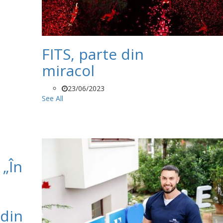
FITS, parte din
miracol
23/06/2023
See All
 „În
 din