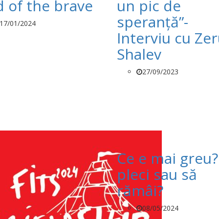
d of the brave
un pic de
speranță”-
17/01/2024
Interviu cu Ze
Shalev
27/09/2023
Ce e mai greu?
pleci sau să
rămâi?
08/05/2024