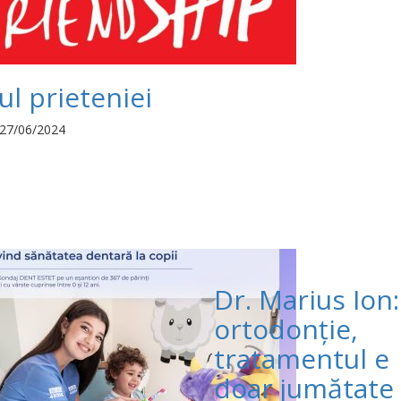
ul prieteniei
27/06/2024
Dr. Marius Ion:
ortodonție,
tratamentul e
doar jumătate