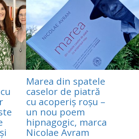
Marea din spatele
 cu
caselor de piatră
r
cu acoperiș roșu –
ste
un nou poem
e
hipnagogic, marca
și
Nicolae Avram