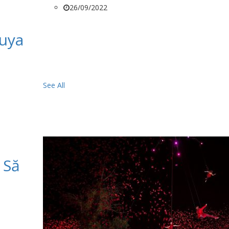
26/09/2022
ruya
See All
 Să