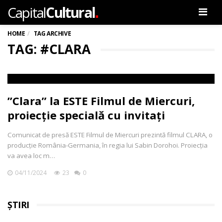
.
Capital
Cultural
Men
HOME
TAG ARCHIVE
TAG: #CLARA
”Clara” la ESTE Filmul de Miercuri,
proiecție specială cu invitați
Comunicat de presă ESTE Filmul de Miercuri prezintă filmul CLARA, o
producție România-Germania, în regia lui Sabin Dorohoi. Proiecția
va avea loc m…
04/11/2024
23
0
ȘTIRI