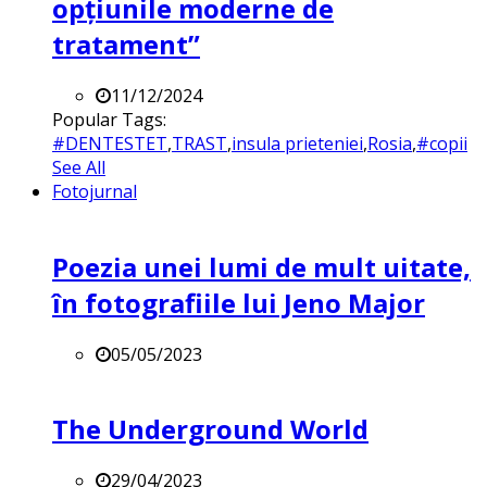
opțiunile moderne de
tratament”
11/12/2024
Popular Tags:
#DENTESTET
,
TRAST
,
insula prieteniei
,
Rosia
,
#copii
See All
Fotojurnal
Poezia unei lumi de mult uitate,
în fotografiile lui Jeno Major
05/05/2023
The Underground World
29/04/2023