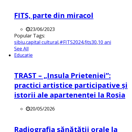
FITS, parte din miracol
23/06/2023
Popular Tags:
sibiu
,
capital cultural
,
#FITS2024
,
fits30
,
10 ani
See All
Educație
TRAST – „Insula Prieteniei”:
practici artistice participative și
istorii ale apartenenței la Roșia
20/05/2026
Radiografia sănătății orale la