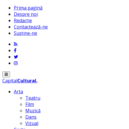
Prima pagină
Despre noi
Redacție
Contactează-ne
Susține-ne
Menu
Capital
Cultural
.
Arta
Teatru
Film
Muzică
Dans
Vizual