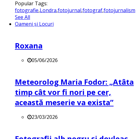
Popular Tags:
fotografie
,
Londra
,
fotojurnal
,
fotograf
,
fotojurnalism
See All
Oameni și Locuri
Roxana
05/06/2026
Meteorolog Maria Fodor: „Atâta
timp cât vor fi nori pe cer,
această meserie va exista”
23/03/2026
Fotografii alb negru și dovleac