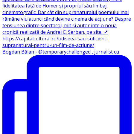
Bogdan Bălan - @temporarychallenged , jurnalist cu