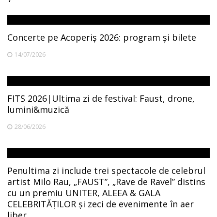
Concerte pe Acoperiș 2026: program și bilete
14/07/2026
FITS 2026|Ultima zi de festival: Faust, drone,
lumini&muzică
28/06/2026
Penultima zi include trei spectacole de celebrul
artist Milo Rau, „FAUST”, „Rave de Ravel” distins
cu un premiu UNITER, ALEEA & GALA
CELEBRITĂȚILOR și zeci de evenimente în aer
liber