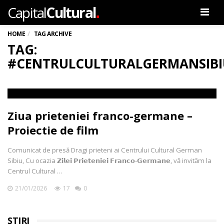
.
Capital
Cultural
Men
HOME
TAG ARCHIVE
TAG:
#CENTRULCULTURALGERMANSIBI
Ziua prieteniei franco-germane –
Proiectie de film
Comunicat de presă Dragi prieteni ai Centrului Cultural German
Sibiu, Cu ocazia 𝗭𝗶𝗹𝗲𝗶 𝗣𝗿𝗶𝗲𝘁𝗲𝗻𝗶𝗲𝗶 𝗙𝗿𝗮𝗻𝗰𝗼-𝗚𝗲𝗿𝗺𝗮𝗻𝗲, vă invităm la
Centrul Cultural …
21/01/2026
17
0
ȘTIRI