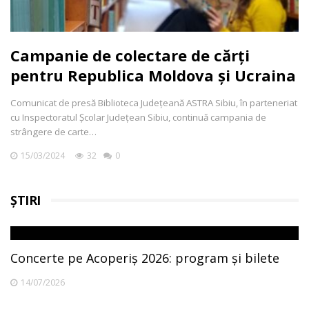
Campanie de colectare de cărți
pentru Republica Moldova și Ucraina
Comunicat de presă Biblioteca Județeană ASTRA Sibiu, în parteneriat
cu Inspectoratul Școlar Județean Sibiu, continuă campania de
strângere de carte…
15/03/2024
32
0
ȘTIRI
Concerte pe Acoperiș 2026: program și bilete
14/07/2026