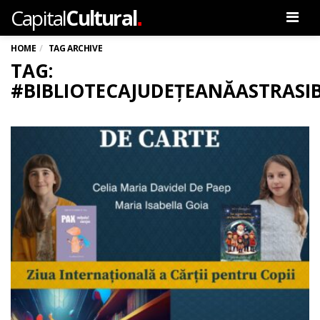
.
Capital
Cultural
Men
HOME
TAG ARCHIVE
TAG:
#BIBLIOTECAJUDEȚEANĂASTRASI