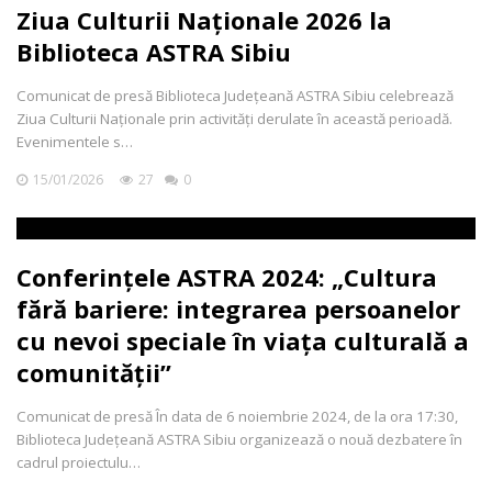
Ziua Culturii Naționale 2026 la
Biblioteca ASTRA Sibiu
Comunicat de presă Biblioteca Județeană ASTRA Sibiu celebrează
Ziua Culturii Naționale prin activități derulate în această perioadă.
Evenimentele s…
15/01/2026
27
0
Conferințele ASTRA 2024: „Cultura
fără bariere: integrarea persoanelor
cu nevoi speciale în viața culturală a
comunității”
Comunicat de presă În data de 6 noiembrie 2024, de la ora 17:30,
Biblioteca Județeană ASTRA Sibiu organizează o nouă dezbatere în
cadrul proiectulu…