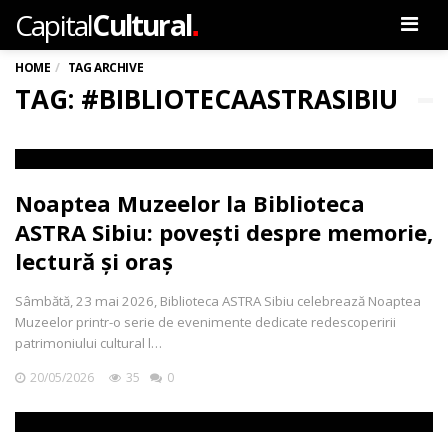
.
Capital
Cultural
Men
HOME
TAG ARCHIVE
TAG: #BIBLIOTECAASTRASIBIU
Noaptea Muzeelor la Biblioteca
ASTRA Sibiu: povești despre memorie,
lectură și oraș
Sâmbătă, 23 mai 2026, Biblioteca ASTRA Sibiu celebrează Noaptea
Muzeelor printr-o serie de evenimente dedicate redescoperirii
patrimoniului cultural l…
20/05/2026
35
0