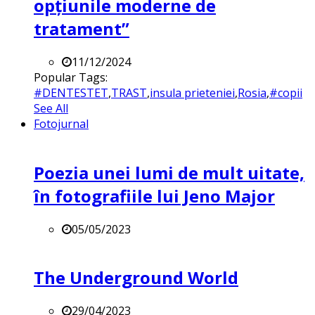
opțiunile moderne de
tratament”
11/12/2024
Popular Tags:
#DENTESTET
,
TRAST
,
insula prieteniei
,
Rosia
,
#copii
See All
Fotojurnal
Poezia unei lumi de mult uitate,
în fotografiile lui Jeno Major
05/05/2023
The Underground World
29/04/2023