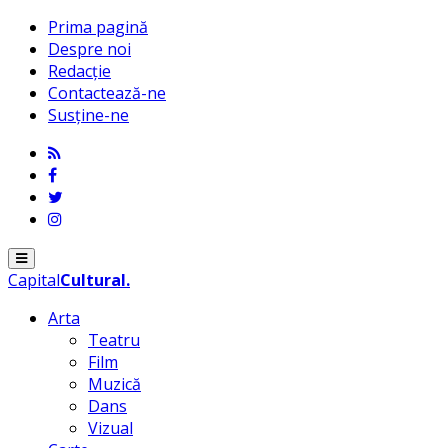
Prima pagină
Despre noi
Redacție
Contactează-ne
Susține-ne
Menu
Capital
Cultural
.
Arta
Teatru
Film
Muzică
Dans
Vizual