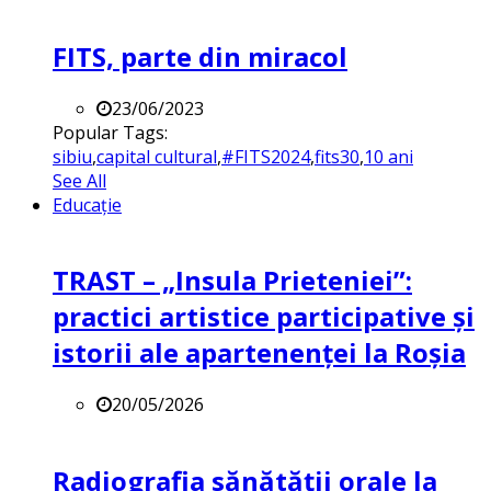
FITS, parte din miracol
23/06/2023
Popular Tags:
sibiu
,
capital cultural
,
#FITS2024
,
fits30
,
10 ani
See All
Educație
TRAST – „Insula Prieteniei”:
practici artistice participative și
istorii ale apartenenței la Roșia
20/05/2026
Radiografia sănătății orale la