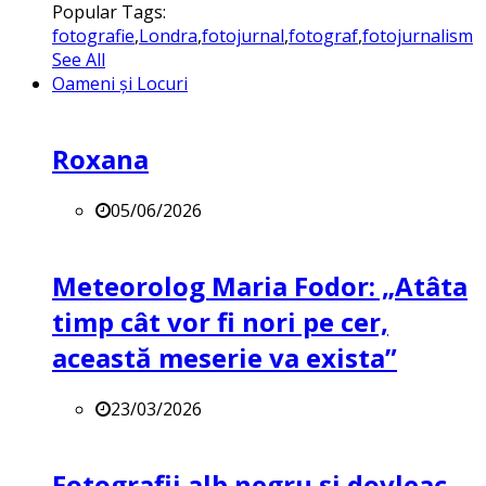
Popular Tags:
fotografie
,
Londra
,
fotojurnal
,
fotograf
,
fotojurnalism
See All
Oameni și Locuri
Roxana
05/06/2026
Meteorolog Maria Fodor: „Atâta
timp cât vor fi nori pe cer,
această meserie va exista”
23/03/2026
Fotografii alb negru și dovleac