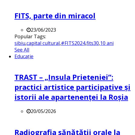
FITS, parte din miracol
23/06/2023
Popular Tags:
sibiu
,
capital cultural
,
#FITS2024
,
fits30
,
10 ani
See All
Educație
TRAST – „Insula Prieteniei”:
practici artistice participative și
istorii ale apartenenței la Roșia
20/05/2026
Radiografia sănătății orale la