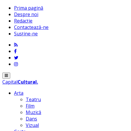
Prima pagină
Despre noi
Redacție
Contactează-ne
Susține-ne
Menu
Capital
Cultural
.
Arta
Teatru
Film
Muzică
Dans
Vizual