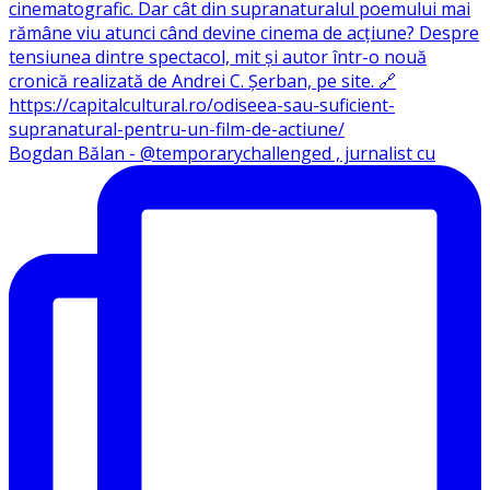
Bogdan Bălan - @temporarychallenged , jurnalist cu