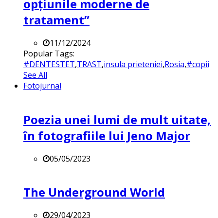
opțiunile moderne de
tratament”
11/12/2024
Popular Tags:
#DENTESTET
,
TRAST
,
insula prieteniei
,
Rosia
,
#copii
See All
Fotojurnal
Poezia unei lumi de mult uitate,
în fotografiile lui Jeno Major
05/05/2023
The Underground World
29/04/2023