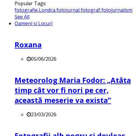
Popular Tags:
fotografie
,
Londra
,
fotojurnal
,
fotograf
,
fotojurnalism
See All
Oameni și Locuri
Roxana
05/06/2026
Meteorolog Maria Fodor: „Atâta
timp cât vor fi nori pe cer,
această meserie va exista”
23/03/2026
Fotografii alb negru și dovleac