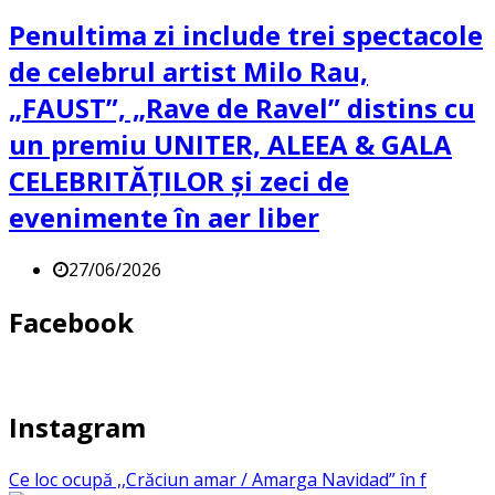
Penultima zi include trei spectacole
de celebrul artist Milo Rau,
„FAUST”, „Rave de Ravel” distins cu
un premiu UNITER, ALEEA & GALA
CELEBRITĂȚILOR și zeci de
evenimente în aer liber
27/06/2026
Facebook
Instagram
Ce loc ocupă ,,Crăciun amar / Amarga Navidad” în f