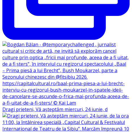
Dragi prieteni, Vă așteptăm miercuri, 24 iunie, d