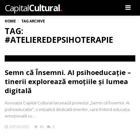
.
Capital
Cultural
Men
HOME
TAG ARCHIVE
TAG:
#ATELIEREDEPSIHOTERAPIE
Semn că Însemni. AI psihoeducație –
tinerii explorează emoțiile și lumea
digitală
Asociația Capital Cultural lansează proiectul „Semn că Însemni. AI
psihoeducație”, o inițiativă dedicată tinerilor, care îmbină educația
emoțională cu…
20/10/2025
45
0