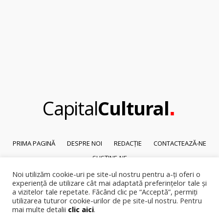
.
Capital
Cultural
PRIMA PAGINĂ
DESPRE NOI
REDACȚIE
CONTACTEAZĂ-NE
SUSȚINE-NE
Noi utilizăm cookie-uri pe site-ul nostru pentru a-ți oferi o
© 2026
Capital Cultural
.
experiență de utilizare cât mai adaptată preferințelor tale și
Reproducerea integrală sau parțială a textelor sau a ilustrațiilor din orice
a vizitelor tale repetate. Făcând clic pe “Acceptă”, permiți
pagină a site-ului este posibilă numai cu acordul prealabil scris al Capital
utilizarea tuturor cookie-urilor de pe site-ul nostru. Pentru
mai multe detalii
clic aici
.
Cultural.
Pirateria intelectuala se pedepsește conform legii.