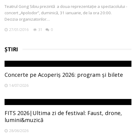
Teatrul Gong Sibiu prezintă a doua reprezentație a spectacolului -
concert „Apolodor”, duminică, 31 ianuarie, de la ora 20:00.
Decizia organizatorilor…
27/01/2016
31
0
ȘTIRI
Concerte pe Acoperiș 2026: program și bilete
14/07/2026
FITS 2026|Ultima zi de festival: Faust, drone,
lumini&muzică
28/06/2026