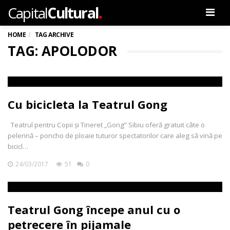
.
Capital
Cultural
Men
HOME
TAG ARCHIVE
TAG: APOLODOR
Cu bicicleta la Teatrul Gong
Teatrul pentru Copii și Tineret „Gong” Sibiu oferă gratuit câte o
pelerină – poncho de ploaie tuturor spectatorilor care aleg să vină pe
bicicl…
24/03/2017
51
0
Teatrul Gong începe anul cu o
petrecere în pijamale