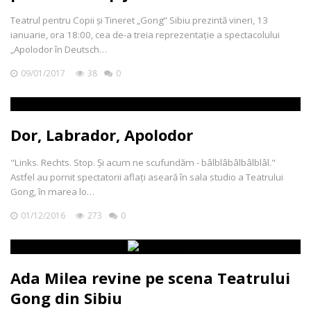
Teatrul pentru Copii și Tineret „Gong” Sibiu prezintă vineri, 13
ianuarie, ora 18:00, cea de-a treia reprezentație a spectacolului
„Apolodor în Deutsch…
09/01/2017
38
0
Dor, Labrador, Apolodor
"Links. Rechts. Stop. Și acum ne scufundăm - bâlblâbâlbâlblâl."
Astfel au pornit spectatorii aflați aseară în sala studio a Teatrului
Gong, în marea lo…
01/12/2016
273
0
Ada Milea revine pe scena Teatrului
Gong din Sibiu