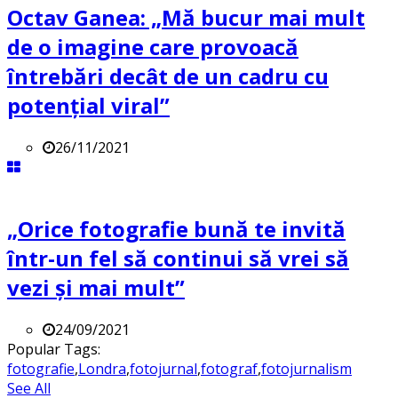
Octav Ganea: „Mă bucur mai mult
de o imagine care provoacă
întrebări decât de un cadru cu
potenţial viral”
26/11/2021
„Orice fotografie bună te invită
într-un fel să continui să vrei să
vezi și mai mult”
24/09/2021
Popular Tags:
fotografie
,
Londra
,
fotojurnal
,
fotograf
,
fotojurnalism
See All