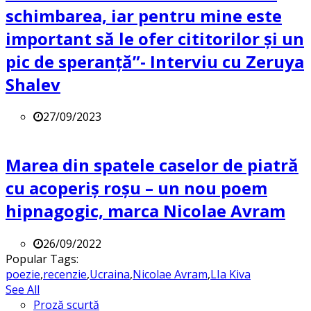
schimbarea, iar pentru mine este
important să le ofer cititorilor și un
pic de speranță”- Interviu cu Zeruya
Shalev
27/09/2023
Marea din spatele caselor de piatră
cu acoperiș roșu – un nou poem
hipnagogic, marca Nicolae Avram
26/09/2022
Popular Tags:
poezie
,
recenzie
,
Ucraina
,
Nicolae Avram
,
LIa Kiva
See All
Proză scurtă