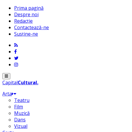
Prima pagină
Despre noi
Redacție
Contactează-ne
Susține-ne
Menu
Capital
Cultural
.
Arta
Teatru
Film
Muzică
Dans
Vizual