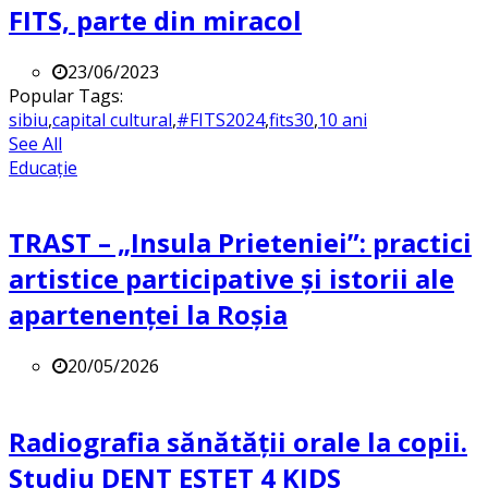
FITS, parte din miracol
23/06/2023
Popular Tags:
sibiu
,
capital cultural
,
#FITS2024
,
fits30
,
10 ani
See All
Educație
TRAST – „Insula Prieteniei”: practici
artistice participative și istorii ale
apartenenței la Roșia
20/05/2026
Radiografia sănătății orale la copii.
Studiu DENT ESTET 4 KIDS