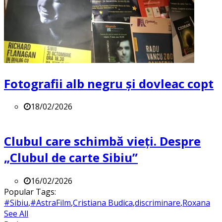
Fotografii alb negru și dovleac copt
18/02/2026
Clubul care schimbă vieți. Despre
„Clubul de carte Sibiu”
16/02/2026
Popular Tags:
#Sibiu
,
#AstraFilm
,
Cristiana Budica
,
discriminare
,
Roxana
See All