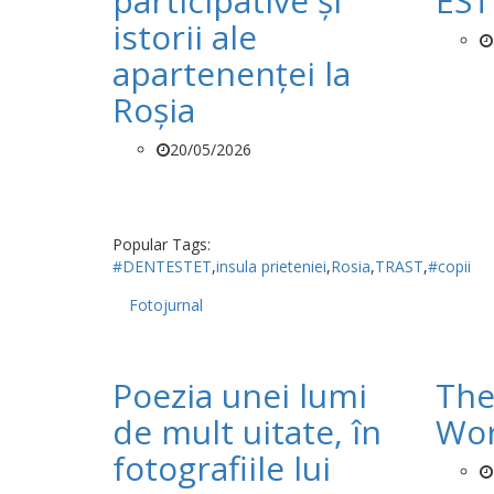
participative și
EST
istorii ale
apartenenței la
Roșia
20/05/2026
Popular Tags:
#DENTESTET
,
insula prieteniei
,
Rosia
,
TRAST
,
#copii
Fotojurnal
Poezia unei lumi
The
de mult uitate, în
Wor
fotografiile lui