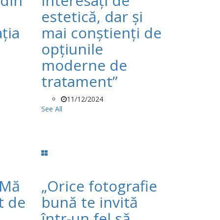
 din
interesați de
estetică, dar și
ția
mai conștienți de
opțiunile
moderne de
tratament”
11/12/2024
See All
„Mă
„Orice fotografie
t de
bună te invită
într-un fel să