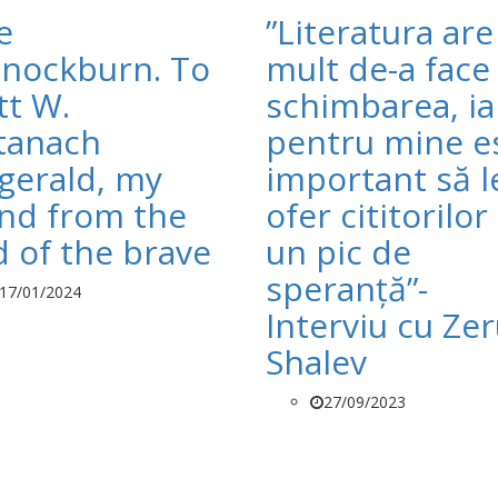
e
”Literatura are
nockburn. To
mult de-a face
tt W.
schimbarea, ia
tanach
pentru mine e
zgerald, my
important să l
end from the
ofer cititorilor 
d of the brave
un pic de
speranță”-
17/01/2024
Interviu cu Ze
Shalev
27/09/2023