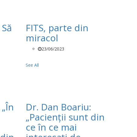
 Să
FITS, parte din
miracol
23/06/2023
See All
 „În
Dr. Dan Boariu:
„Pacienții sunt din
ce în ce mai