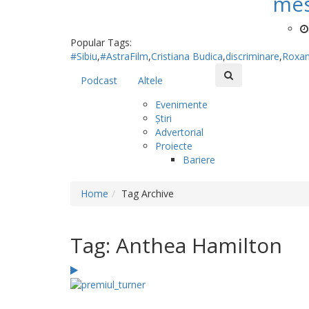
mes
Popular Tags:
#Sibiu
,
#AstraFilm
,
Cristiana Budica
,
discriminare
,
Roxa
Podcast
Altele
Evenimente
Știri
Advertorial
Proiecte
Bariere
Home
Tag Archive
Tag: Anthea Hamilton