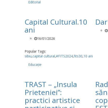
Editorial
Capital Cultural.10
Dar
ani
16/01/2026
Popular Tags:
sibiu
,
capital cultural
,
#FITS2024
,
fits30
,
10 ani
Educație
TRAST – „Insula
Rad
Prieteniei”:
sănă
practici artistice
cop