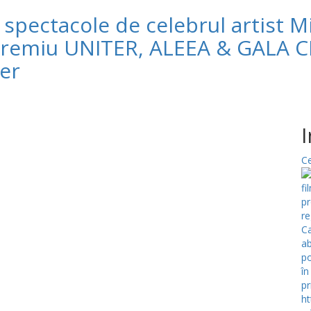
i spectacole de celebrul artist M
 premiu UNITER, ALEEA & GALA C
ber
Ce