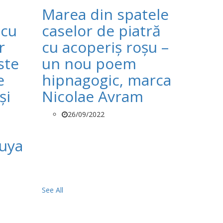
Marea din spatele
 cu
caselor de piatră
r
cu acoperiș roșu –
ste
un nou poem
e
hipnagogic, marca
și
Nicolae Avram
26/09/2022
ruya
See All