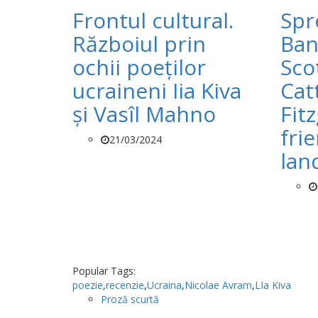
Frontul cultural.
Spr
Războiul prin
Ban
ochii poeților
Sco
ucraineni Iia Kiva
Cat
și Vasîl Mahno
Fit
fri
21/03/2024
lan
Popular Tags:
poezie
,
recenzie
,
Ucraina
,
Nicolae Avram
,
LIa Kiva
Proză scurtă