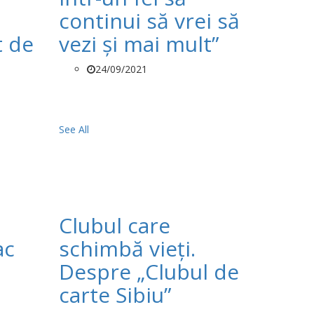
continui să vrei să
t de
vezi și mai mult”
24/09/2021
See All
Clubul care
ac
schimbă vieți.
Despre „Clubul de
carte Sibiu”