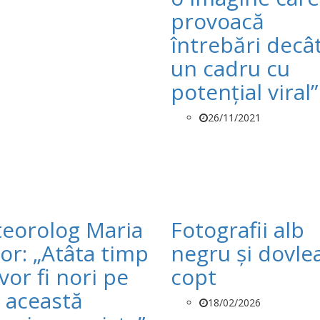
provoacă
întrebări decâ
un cadru cu
potenţial viral”
26/11/2021
eorolog Maria
Fotografii alb
or: „Atâta timp
negru și dovle
vor fi nori pe
copt
, această
18/02/2026