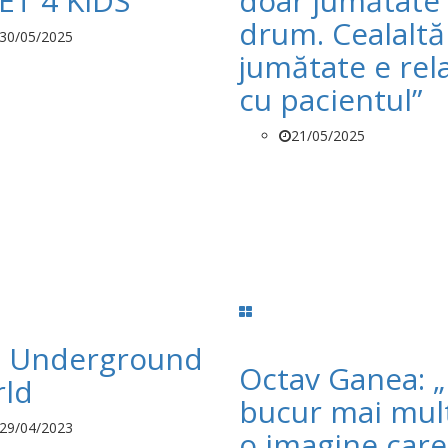
ET 4 KIDS
doar jumătate
drum. Cealaltă
30/05/2025
jumătate e rela
cu pacientul”
21/05/2025
 Underground
Octav Ganea: 
ld
bucur mai mul
29/04/2023
o imagine care