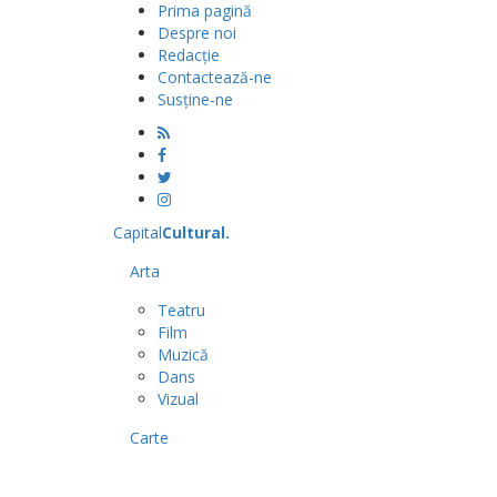
Prima pagină
Despre noi
Redacție
Contactează-ne
Susține-ne
Capital
Cultural
.
Arta
Teatru
Film
Muzică
Dans
Vizual
Carte