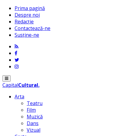
Prima pagină
Despre noi
Redacție
Contactează-ne
Susține-ne
Menu
Capital
Cultural
.
Arta
Teatru
Film
Muzică
Dans
Vizual