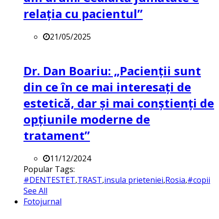
relația cu pacientul”
21/05/2025
Dr. Dan Boariu: „Pacienții sunt
din ce în ce mai interesați de
estetică, dar și mai conștienți de
opțiunile moderne de
tratament”
11/12/2024
Popular Tags:
#DENTESTET
,
TRAST
,
insula prieteniei
,
Rosia
,
#copii
See All
Fotojurnal