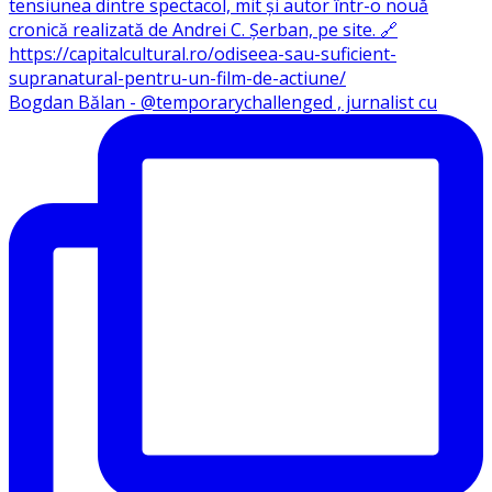
Bogdan Bălan - @temporarychallenged , jurnalist cu