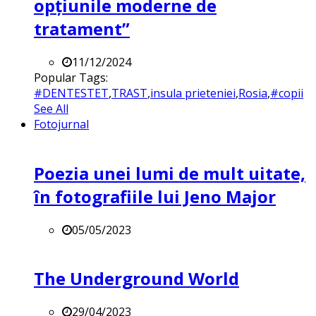
opțiunile moderne de
tratament”
11/12/2024
Popular Tags:
#DENTESTET
,
TRAST
,
insula prieteniei
,
Rosia
,
#copii
See All
Fotojurnal
Poezia unei lumi de mult uitate,
în fotografiile lui Jeno Major
05/05/2023
The Underground World
29/04/2023