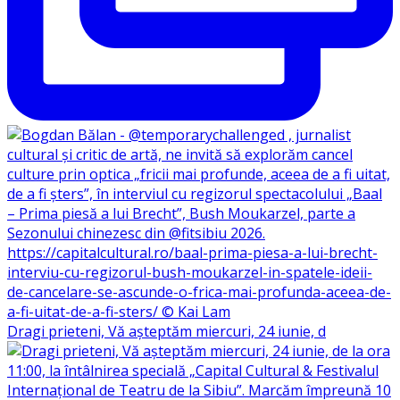
Dragi prieteni, Vă așteptăm miercuri, 24 iunie, d