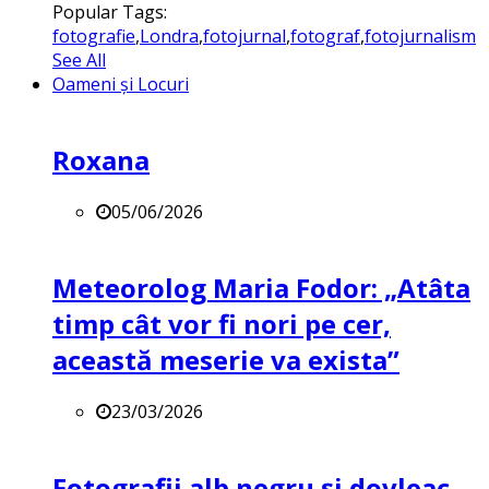
Popular Tags:
fotografie
,
Londra
,
fotojurnal
,
fotograf
,
fotojurnalism
See All
Oameni și Locuri
Roxana
05/06/2026
Meteorolog Maria Fodor: „Atâta
timp cât vor fi nori pe cer,
această meserie va exista”
23/03/2026
Fotografii alb negru și dovleac