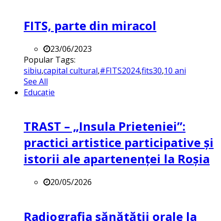
FITS, parte din miracol
23/06/2023
Popular Tags:
sibiu
,
capital cultural
,
#FITS2024
,
fits30
,
10 ani
See All
Educație
TRAST – „Insula Prieteniei”:
practici artistice participative și
istorii ale apartenenței la Roșia
20/05/2026
Radiografia sănătății orale la