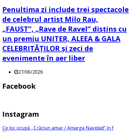
Penultima zi include trei spectacole
de celebrul artist Milo Rau,
„FAUST”, „Rave de Ravel” distins cu
un premiu UNITER, ALEEA & GALA
CELEBRITĂȚILOR și zeci de
evenimente în aer liber
27/06/2026
Facebook
Instagram
Ce loc ocupă ,,Crăciun amar / Amarga Navidad” în f