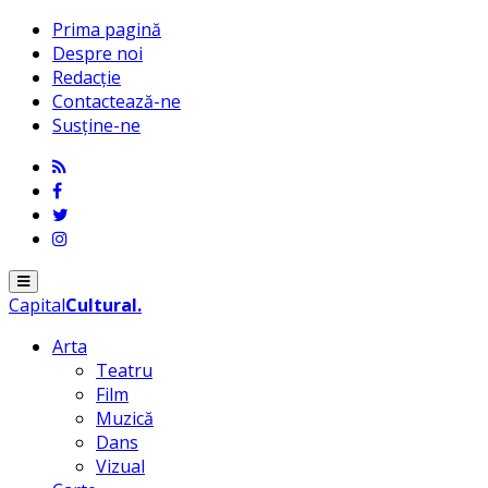
Prima pagină
Despre noi
Redacție
Contactează-ne
Susține-ne
Menu
Capital
Cultural
.
Arta
Teatru
Film
Muzică
Dans
Vizual